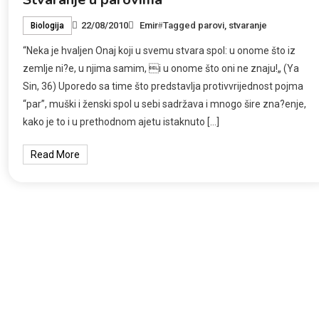
22/08/2010
Emir
Tagged
parovi
,
stvaranje
Biologija
“Neka je hvaljen Onaj koji u svemu stvara spol: u onome što iz
zemlje ni?e, u njima samim, i u onome što oni ne znaju!„ (Ya
Sin, 36) Uporedo sa time što predstavlja protivvrijednost pojma
“par”, muški i ženski spol u sebi sadržava i mnogo šire zna?enje,
kako je to i u prethodnom ajetu istaknuto […]
Read More