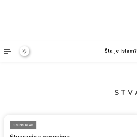
Mudžize Kur`an-a časnog 
dokazi.com
Šta je Islam?
STV
3 MINS READ
Stvaranje u parovima