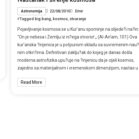
22/08/2010
Emir
Astronomija
Tagged
big bang
,
kosmos
,
stvaranje
Pojavljivanje kosmosa se u Kur’anu spominje na slijede?i na?in:
“On je nebesa i Zemlju iz ni?ega stvorio! „ (Al-An’am, 101) Ova
kur’anska ?injenica je u potpunom skladu sa suvremenim nau?
nim otkri?ima. Definitivan zaklju?ak do kojeg je danas došla
moderna astrofizika upu?uje na ?injenicu da je cijeli kosmos,
zajedno sa materijalnom i vremenskom dimenzijom, nastao u 
Read More