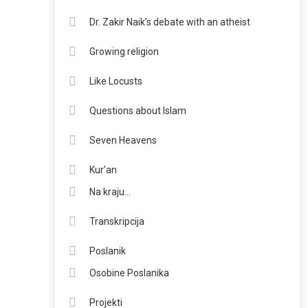
Dr. Zakir Naik’s debate with an atheist
Growing religion
Like Locusts
Questions about Islam
Seven Heavens
Kur’an
Na kraju…
Transkripcija
Poslanik
Osobine Poslanika
Projekti