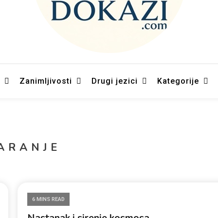
– Naučni dokazi Kur`an-a
Zanimljivosti
Drugi jezici
Kategorije
ARANJE
6 MINS READ
Nastanak i sirenje kosmosa