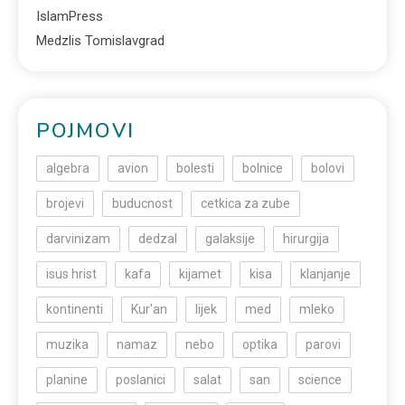
IslamPress
Medzlis Tomislavgrad
POJMOVI
algebra
avion
bolesti
bolnice
bolovi
brojevi
buducnost
cetkica za zube
darvinizam
dedzal
galaksije
hirurgija
isus hrist
kafa
kijamet
kisa
klanjanje
kontinenti
Kur'an
lijek
med
mleko
muzika
namaz
nebo
optika
parovi
planine
poslanici
salat
san
science