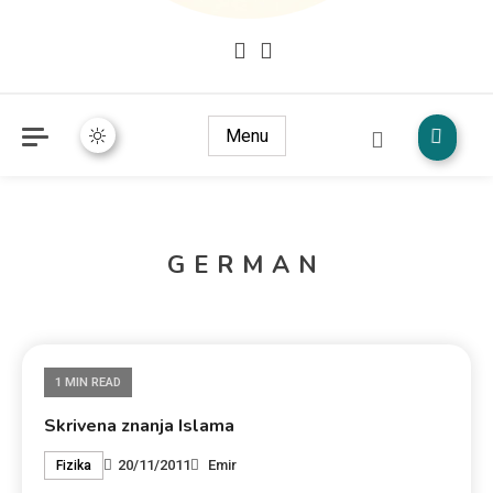
Mudžize Kur`an-a časnog – Naučni dokazi Kur`an-a
dokazi.com
Menu
GERMAN
1 MIN READ
Skrivena znanja Islama
20/11/2011
Emir
Fizika