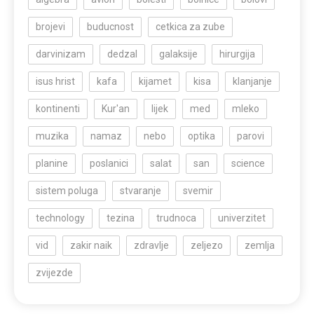
brojevi
buducnost
cetkica za zube
darvinizam
dedzal
galaksije
hirurgija
isus hrist
kafa
kijamet
kisa
klanjanje
kontinenti
Kur'an
lijek
med
mleko
muzika
namaz
nebo
optika
parovi
planine
poslanici
salat
san
science
sistem poluga
stvaranje
svemir
technology
tezina
trudnoca
univerzitet
vid
zakir naik
zdravlje
zeljezo
zemlja
zvijezde