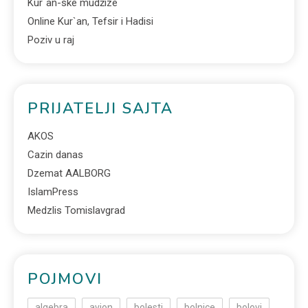
Kur`an-ske mudžize
Online Kur`an, Tefsir i Hadisi
Poziv u raj
PRIJATELJI SAJTA
AKOS
Cazin danas
Dzemat AALBORG
IslamPress
Medzlis Tomislavgrad
POJMOVI
algebra
avion
bolesti
bolnice
bolovi