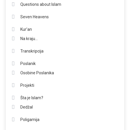
Questions about Islam
Seven Heavens
Kur’an
Na kraju…
Transkripcija
Poslanik
Osobine Poslanika
Projekti
Šta je Islam?
Dedžal
Poligamija