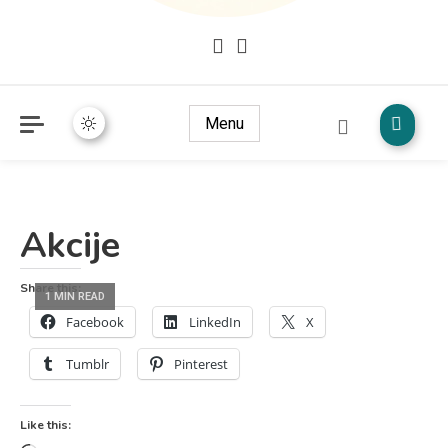
Mudžize Kur`an-a časnog – Naučni dokazi Kur`an-a
dokazi.com
Menu
Akcije
Share this:
1 MIN READ
Facebook
LinkedIn
X
Tumblr
Pinterest
Like this: