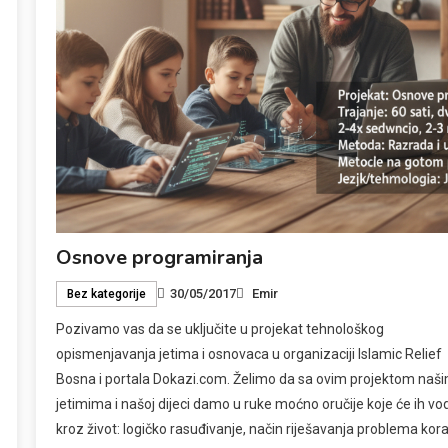
Osnove programiranja
30/05/2017
Emir
Bez kategorije
Pozivamo vas da se uključite u projekat tehnološkog
opismenjavanja jetima i osnovaca u organizaciji Islamic Relief
Bosna i portala Dokazi.com. Želimo da sa ovim projektom naš
jetimima i našoj dijeci damo u ruke moćno oručije koje će ih vod
kroz život: logičko rasuđivanje, način riješavanja problema kor