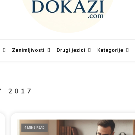
– Naučni dokazi Kur`an-a
Zanimljivosti
Drugi jezici
Kategorije
Y 2017
4 MINS READ