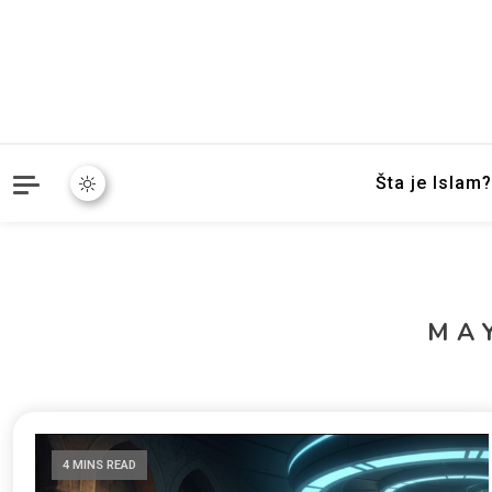
Mudžize Kur`an-a časnog 
dokazi.com
Šta je Islam?
MA
4 MINS READ