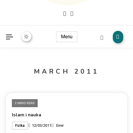
Mudžize Kur`an-a časnog – Naučni dokazi Kur`an-a
dokazi.com
Menu
MARCH 2011
3 MINS READ
Islam i nauka
12/03/2011
Emir
Fizika