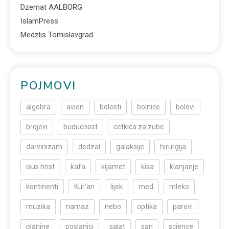
Dzemat AALBORG
IslamPress
Medzlis Tomislavgrad
POJMOVI
algebra
avion
bolesti
bolnice
bolovi
brojevi
buducnost
cetkica za zube
darvinizam
dedzal
galaksije
hirurgija
isus hrist
kafa
kijamet
kisa
klanjanje
kontinenti
Kur'an
lijek
med
mleko
muzika
namaz
nebo
optika
parovi
planine
poslanici
salat
san
science