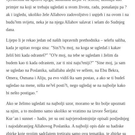
primjer na koji se trebaju ugledati u svom životu, radu, ponašanju pa ?
ak i izgledu, ukoliko žele Allahovo zadovoljstvo i uspjeh i na ovom i na
budu?em svijetu, neka je na njega Allahov salavat i selam do Sudnjeg
dana.
Lijepo li je rekao jedan od naših ispravnih prethodnika – selefu saliha,
kada je upitao svoga sina: ”Sin?i?u moj, na koga se ugledaš i kakav
želiš biti kada odrasteš?” ”O?e moj, na tebe se ugledam i želim da
budem kao ti kada odrastem, zar ti nisi naju?eniji?” ”Sine moj, ja sam
se ugledao na Poslanika, sallallahu alejhi ve sellem, na Ebu Bekra,
Omera, Osmana i Aliju, pa evo vidiš šta sam postao, a ako se ti budeš
ugledao na mene, ništa ne?eš posti?i, nego ugledaj se na najbolje kako
bi nešto postigao.”
Ako se želimo ugledati na najbolji uzor, moramo se što bolje upoznati
sa njim, a to možemo samo ukoliko se vratimo na izvore Šerijata:
Kur’an i sunnet – hadis, jer su oni najvjerodostojnije opisali posljednjeg
i najodabranijeg Allahovog Poslanika. A najbolji opis dale su hadiske
zbirke koje svojim sadržajem tretiraju samo ovu tematiku, te zbirke su