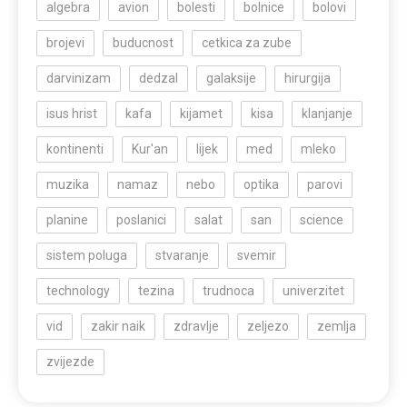
algebra
avion
bolesti
bolnice
bolovi
brojevi
buducnost
cetkica za zube
darvinizam
dedzal
galaksije
hirurgija
isus hrist
kafa
kijamet
kisa
klanjanje
kontinenti
Kur'an
lijek
med
mleko
muzika
namaz
nebo
optika
parovi
planine
poslanici
salat
san
science
sistem poluga
stvaranje
svemir
technology
tezina
trudnoca
univerzitet
vid
zakir naik
zdravlje
zeljezo
zemlja
zvijezde