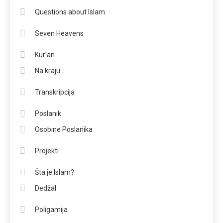
Questions about Islam
Seven Heavens
Kur’an
Na kraju…
Transkripcija
Poslanik
Osobine Poslanika
Projekti
Šta je Islam?
Dedžal
Poligamija