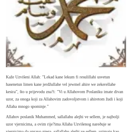
Kaže Uzvišeni Allah: ”Lekad kane lekum fi resulillahi usvetun
hasenetun limen kane jerdžullahe vel jewmel ahire we zekerellahe
kesira”, što u prijevodu zna?i: ”Vi u Allahovom Poslaniku imate divan
uzor, za onoga koji za Allahovim zadovoljstvom i ahiretom žudi i koji
Allaha mnogo spominje.”
Allahov poslanik Muhammed, sallallahu alejhi ve sellem, je najbolji
uzor vjernicima, a ovim rije?ima Allaha Uzvišenog nareðuje se
vjernicima da upravo njega, sallallahu alejhi ve sellem, uzimaju kao