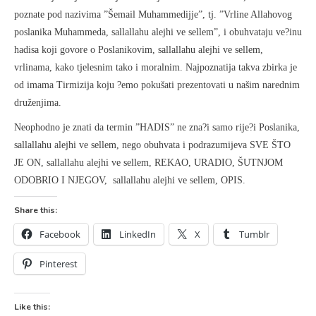
poznate pod nazivima ”Šemail Muhammedijje”, tj. ”Vrline Allahovog
poslanika Muhammeda, sallallahu alejhi ve sellem”, i obuhvataju ve?inu
hadisa koji govore o Poslanikovim, sallallahu alejhi ve sellem,
vrlinama, kako tjelesnim tako i moralnim. Najpoznatija takva zbirka je
od imama Tirmizija koju ?emo pokušati prezentovati u našim narednim
druženjima.
Neophodno je znati da termin ”HADIS” ne zna?i samo rije?i Poslanika,
sallallahu alejhi ve sellem, nego obuhvata i podrazumijeva SVE ŠTO
JE ON, sallallahu alejhi ve sellem, REKAO, URADIO, ŠUTNJOM
ODOBRIO I NJEGOV, sallallahu alejhi ve sellem, OPIS.
Share this:
Facebook
LinkedIn
X
Tumblr
Pinterest
Like this: