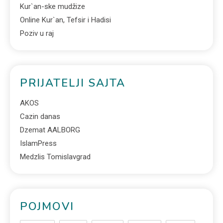
Kur`an-ske mudžize
Online Kur`an, Tefsir i Hadisi
Poziv u raj
PRIJATELJI SAJTA
AKOS
Cazin danas
Dzemat AALBORG
IslamPress
Medzlis Tomislavgrad
POJMOVI