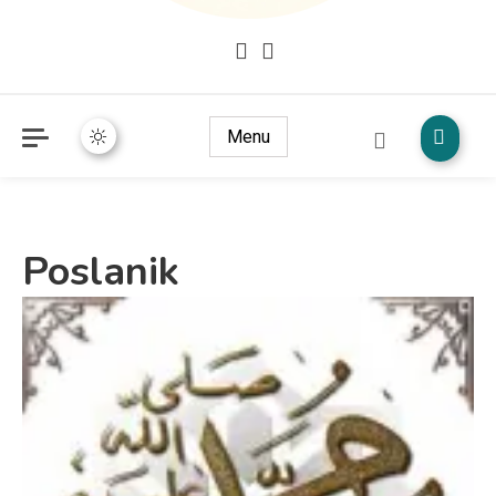
Mudžize Kur`an-a časnog – Naučni dokazi Kur`an-a
dokazi.com
Menu
Poslanik
2 MINS READ