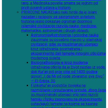
rano, a Medinska povelja smatra se jednim od
prvih pisanih ustava u historiji.
PRIRODNE NAUKE
Iako neki tvrde da je islam
nazadan i nespojiv sa savremenim svijetom,
historija jasno pokazuje ogroman doprinos
islamske civilizacije razvoju nauke, medicine,
matematike, astronomije i drugih oblasti.
Astronomija
Astronomija i prirodne nauke
zauzimale su posebno mjesto u islamskoj
civilizaciji, gdje su muslimanski učenjaci
kroz istraživanja, posmatranja i
eksperimente dali temelje mnogim otkrićima
modernog svijeta.
Biologija
Biologija je kroz moderna
istraživanja otkrila da je život nastao iz vode,
dok Kur’an još prije više od 1400 godina
govori: „I da Mi od vode stvaramo sve živo.“
— El-Enbija, 30
Fizika
Kur’an podstiče čovjeka na
razmišljanje i proučavanje prirode, zbog čega
su muslimanski učenjaci vrlo rano razvili
hemiju i fiziku zasnovanu na eksperimentu,
ostavljajući temelje na kojima se kasnije