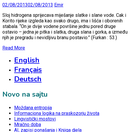
02/08/2013
02/08/2013
Emir
Sloj hidrogena sprijecava miješanje slatke i slane vode. Cak i
Korito rijeke izgleda kao svako drugo, ima i lišća i oborenih
stabala. “On je dvije vodene površine jednu pored druge
ostavio – jedna je pitka i slatka, druga slana i gorka, a između
njih je pregradu i nevidljivu branu postavio.” (Furkan : 53.)
Read More
English
Français
Deutsch
Novo na sajtu
Moždana entropija
Informaciona logika na praskozorju života
Lingvistički mostovi
Mračno doba
AI, zapisi ponašanja i Knjiga djela