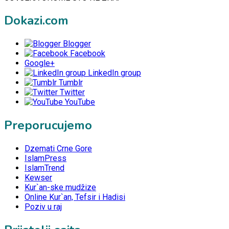
Dokazi.com
Blogger
Facebook
Google+
LinkedIn group
Tumblr
Twitter
YouTube
Preporucujemo
Dzemati Crne Gore
IslamPress
IslamTrend
Kewser
Kur`an-ske mudžize
Online Kur`an, Tefsir i Hadisi
Poziv u raj