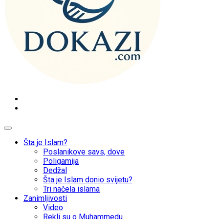
dokazi.com
Mudžize Kur`an-a časnog – Naučni dokazi Kur`an-a
Šta je Islam?
Poslanikove savs, dove
Poligamija
Dedžal
Šta je Islam donio svijetu?
Tri načela islama
Zanimljivosti
Video
Rekli su o Muhammedu