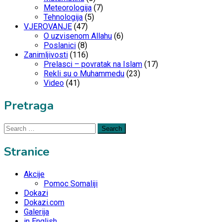
Meteorologija
(7)
Tehnologija
(5)
VJEROVANJE
(47)
O uzvisenom Allahu
(6)
Poslanici
(8)
Zanimljivosti
(116)
Prelasci – povratak na Islam
(17)
Rekli su o Muhammedu
(23)
Video
(41)
Pretraga
Search
for:
Stranice
Akcije
Pomoc Somaliji
Dokazi
Dokazi.com
Galerija
in English