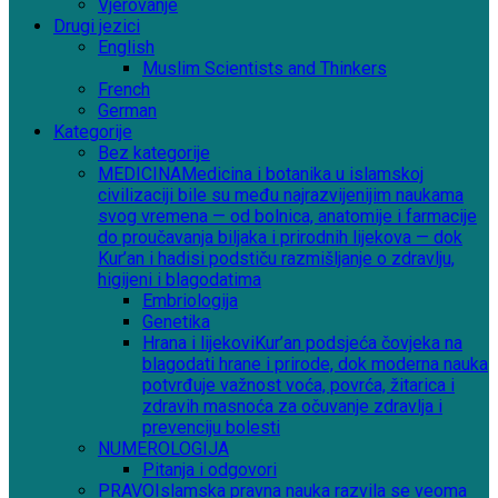
Vjerovanje
Drugi jezici
English
Muslim Scientists and Thinkers
French
German
Kategorije
Bez kategorije
MEDICINA
Medicina i botanika u islamskoj
civilizaciji bile su među najrazvijenijim naukama
svog vremena — od bolnica, anatomije i farmacije
do proučavanja biljaka i prirodnih lijekova — dok
Kur’an i hadisi podstiču razmišljanje o zdravlju,
higijeni i blagodatima
Embriologija
Genetika
Hrana i lijekovi
Kur’an podsjeća čovjeka na
blagodati hrane i prirode, dok moderna nauka
potvrđuje važnost voća, povrća, žitarica i
zdravih masnoća za očuvanje zdravlja i
prevenciju bolesti
NUMEROLOGIJA
Pitanja i odgovori
PRAVO
Islamska pravna nauka razvila se veoma