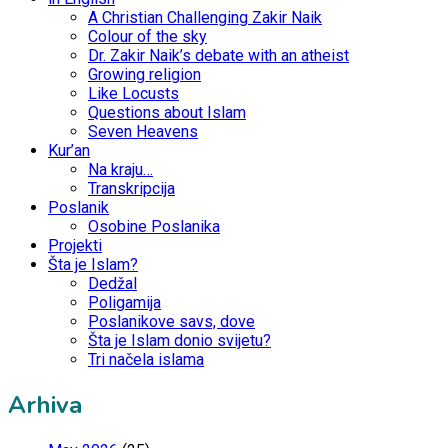
A Christian Challenging Zakir Naik
Colour of the sky
Dr. Zakir Naik’s debate with an atheist
Growing religion
Like Locusts
Questions about Islam
Seven Heavens
Kur’an
Na kraju…
Transkripcija
Poslanik
Osobine Poslanika
Projekti
Šta je Islam?
Dedžal
Poligamija
Poslanikove savs, dove
Šta je Islam donio svijetu?
Tri načela islama
Arhiva