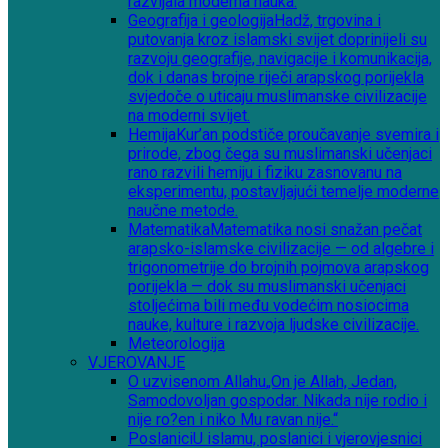
razvijala moderna nauka.
Geografija i geologija
Hadž, trgovina i
putovanja kroz islamski svijet doprinijeli su
razvoju geografije, navigacije i komunikacija,
dok i danas brojne riječi arapskog porijekla
svjedoče o uticaju muslimanske civilizacije
na moderni svijet.
Hemija
Kur’an podstiče proučavanje svemira i
prirode, zbog čega su muslimanski učenjaci
rano razvili hemiju i fiziku zasnovanu na
eksperimentu, postavljajući temelje moderne
naučne metode.
Matematika
Matematika nosi snažan pečat
arapsko-islamske civilizacije — od algebre i
trigonometrije do brojnih pojmova arapskog
porijekla — dok su muslimanski učenjaci
stoljećima bili među vodećim nosiocima
nauke, kulture i razvoja ljudske civilizacije.
Meteorologija
VJEROVANJE
O uzvisenom Allahu
„On je Allah, Jedan,
Samodovoljan gospodar. Nikada nije rodio i
nije ro?en i niko Mu ravan nije.“
Poslanici
U islamu, poslanici i vjerovjesnici