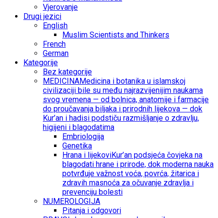
Vjerovanje
Drugi jezici
English
Muslim Scientists and Thinkers
French
German
Kategorije
Bez kategorije
MEDICINA
Medicina i botanika u islamskoj
civilizaciji bile su među najrazvijenijim naukama
svog vremena — od bolnica, anatomije i farmacije
do proučavanja biljaka i prirodnih lijekova — dok
Kur’an i hadisi podstiču razmišljanje o zdravlju,
higijeni i blagodatima
Embriologija
Genetika
Hrana i lijekovi
Kur’an podsjeća čovjeka na
blagodati hrane i prirode, dok moderna nauka
potvrđuje važnost voća, povrća, žitarica i
zdravih masnoća za očuvanje zdravlja i
prevenciju bolesti
NUMEROLOGIJA
Pitanja i odgovori