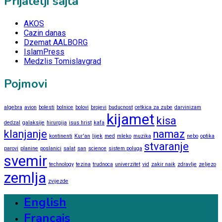
Prijatelji sajta
AKOS
Cazin danas
Dzemat AALBORG
IslamPress
Medzlis Tomislavgrad
Pojmovi
algebra
avion
bolesti
bolnice
bolovi
brojevi
buducnost
cetkica za zube
darvinizam
kijamet
kisa
dedzal
galaksije
hirurgija
isus hrist
kafa
klanjanje
namaz
kontinenti
Kur'an
lijek
med
mleko
muzika
nebo
optika
stvaranje
parovi
planine
poslanici
salat
san
science
sistem poluga
svemir
technology
tezina
trudnoca
univerzitet
vid
zakir naik
zdravlje
zeljezo
zemlja
zvijezde
English
Français