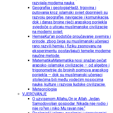
razvijala moderna nauka.
Geografija i geologija
Hadž, trgovina i
putovanja kroz islamski svijet doprinijeli su
razvoju geografije, navigacije i komunikacija,
dok i danas brojne riječi arapskog porijekla
svjedoče o uticaju muslimanske civilizacije
na moderni svijet.
Hemija
Kur’an podstiče proučavanje svemira i
prirode, zbog čega su muslimanski učenjaci
rano razvili hemiju i fiziku zasnovanu na
eksperimentu, postavljajući temelje moderne
naučne metode.
Matematika
Matematika nosi snažan pečat
arapsko-islamske civilizacije — od algebre i
trigonometrije do brojnih pojmova arapskog
porijekla — dok su muslimanski učenjaci
stoljećima bili među vodećim nosiocima
nauke, kulture i razvoja ljudske civilizacije.
Meteorologija
VJEROVANJE
O uzvisenom Allahu
„On je Allah, Jedan,
Samodovoljan gospodar. Nikada nije rodio i
nije ro?en i niko Mu ravan nije.“