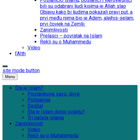
Poslanici
U islamu, poslanici i vjerovjesnici
bili su odabrani ljudi kojima je Allah slao
Objavu kako bi ljudima pokazali pravi put, a
prvi među njima bio je Adem, alejhis-selam,
prvi čovjek na Zemlji.
Zanimljivosti
Prelasci – povratak na Islam
Rekli su o Muhammedu
Video
fAIth
site mode button
Menu
Šta je Islam?
Poslanikove savs, dove
Poligamija
Dedžal
Šta je Islam donio svijetu?
Tri načela islama
Zanimljivosti
Video
Rekli su o Muhammedu