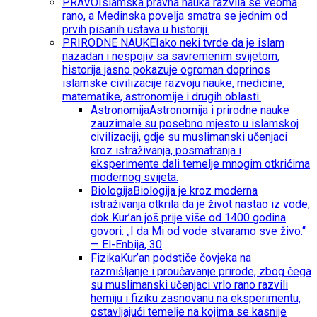
PRAVO
Islamska pravna nauka razvila se veoma
rano, a Medinska povelja smatra se jednim od
prvih pisanih ustava u historiji.
PRIRODNE NAUKE
Iako neki tvrde da je islam
nazadan i nespojiv sa savremenim svijetom,
historija jasno pokazuje ogroman doprinos
islamske civilizacije razvoju nauke, medicine,
matematike, astronomije i drugih oblasti.
Astronomija
Astronomija i prirodne nauke
zauzimale su posebno mjesto u islamskoj
civilizaciji, gdje su muslimanski učenjaci
kroz istraživanja, posmatranja i
eksperimente dali temelje mnogim otkrićima
modernog svijeta.
Biologija
Biologija je kroz moderna
istraživanja otkrila da je život nastao iz vode,
dok Kur’an još prije više od 1400 godina
govori: „I da Mi od vode stvaramo sve živo.“
— El-Enbija, 30
Fizika
Kur’an podstiče čovjeka na
razmišljanje i proučavanje prirode, zbog čega
su muslimanski učenjaci vrlo rano razvili
hemiju i fiziku zasnovanu na eksperimentu,
ostavljajući temelje na kojima se kasnije