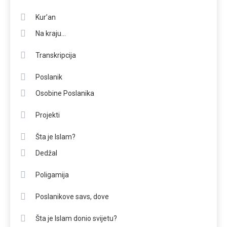
Kur’an
Na kraju…
Transkripcija
Poslanik
Osobine Poslanika
Projekti
Šta je Islam?
Dedžal
Poligamija
Poslanikove savs, dove
Šta je Islam donio svijetu?