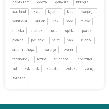
darvinizam
dedzal
galaksije
hirurgija
isus hrist
kafa
kijamet
kisa
klanjanje
kontinenti
Kur'an
lijek
med
mleko
muzika
namaz
nebo
optika
parovi
planine
poslanici
salat
san
science
sistem poluga
stvaranje
svemir
technology
tezina
trudnoca
univerzitet
vid
zakir naik
zdravlje
zeljezo
zemlja
zvijezde