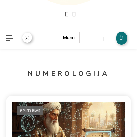
Mudžize Kur`an-a časnog – Naučni dokazi Kur`an-a
dokazi.com
Menu
NUMEROLOGIJA
9 MINS READ