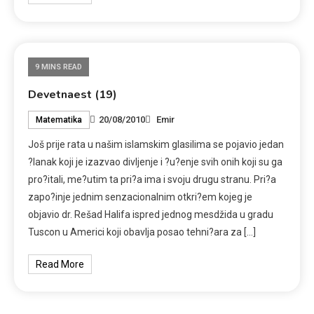
9 MINS READ
Devetnaest (19)
20/08/2010
Emir
Matematika
Još prije rata u našim islamskim glasilima se pojavio jedan
?lanak koji je izazvao divljenje i ?u?enje svih onih koji su ga
pro?itali, me?utim ta pri?a ima i svoju drugu stranu. Pri?a
zapo?inje jednim senzacionalnim otkri?em kojeg je
objavio dr. Rešad Halifa ispred jednog mesdžida u gradu
Tuscon u Americi koji obavlja posao tehni?ara za […]
Read More