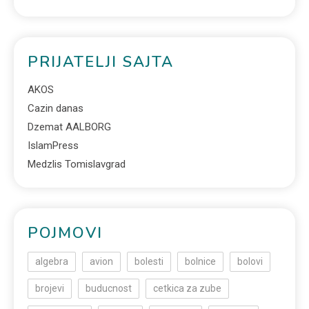
PRIJATELJI SAJTA
AKOS
Cazin danas
Dzemat AALBORG
IslamPress
Medzlis Tomislavgrad
POJMOVI
algebra
avion
bolesti
bolnice
bolovi
brojevi
buducnost
cetkica za zube