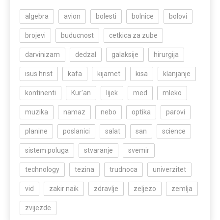
algebra
avion
bolesti
bolnice
bolovi
brojevi
buducnost
cetkica za zube
darvinizam
dedzal
galaksije
hirurgija
isus hrist
kafa
kijamet
kisa
klanjanje
kontinenti
Kur'an
lijek
med
mleko
muzika
namaz
nebo
optika
parovi
planine
poslanici
salat
san
science
sistem poluga
stvaranje
svemir
technology
tezina
trudnoca
univerzitet
vid
zakir naik
zdravlje
zeljezo
zemlja
zvijezde