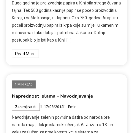
Dugo godina je proizvodnja papira u Kini bila strogo čuvana
tajna. Tek 500 godina kasnije papir se poceo proizvoditi u
Koreji, i nešto kasnije, u Japanu. Oko 750. godine Arapi su
poceli proizvodnju papira iz krpa koje su mljeli u kamenim
mlinovima i tako dobijali potrebna vlakanca. Daljnji
postupak bio je isti kao u Kini. […]
Read More
1 MIN READ
Naprednost Islama – Navodnjavanje
17/08/2012
Emir
Zanimljivosti
Navodnjavanje zelenih površina datira od naroda pre
naroda maja, dok je islamski učenjak Al-Jazari u 13-om
veku zaslužan za prve konstrukcije sistema za