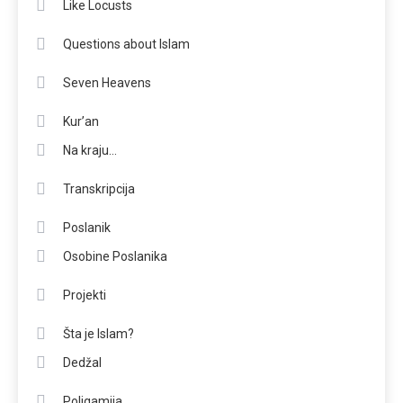
Like Locusts
Questions about Islam
Seven Heavens
Kur’an
Na kraju…
Transkripcija
Poslanik
Osobine Poslanika
Projekti
Šta je Islam?
Dedžal
Poligamija