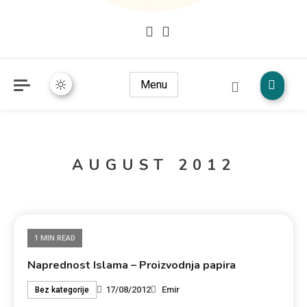
Mudžize Kur`an-a časnog – Naučni dokazi Kur`an-a
dokazi.com
Menu
AUGUST 2012
1 MIN READ
Naprednost Islama – Proizvodnja papira
17/08/2012
Emir
Bez kategorije