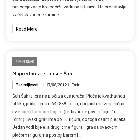
navodnjavanje koji podižu vodu na viši nivo, što predstavlja
začetak vodene turbine.
Read More
1 MIN READ
Naprednost Islama – Šah
17/08/2012
Emir
Zanimljivosti
Šah Šah je igra na ploči za dva igrača. Ploča je kvadratnog
oblika, podijeljena u 64 (8×8) polja, obojanih naizmjenično
svjetlom i tamnom bojom (redovno se govori “bijeli” i
“crni”). Svaki igrač ima po 16 figura, od toga osam pješaka.
Jedan vodi bijele, a drugi crne figure. Igra sa ovakvom
pločom i figurama postoji barem […]