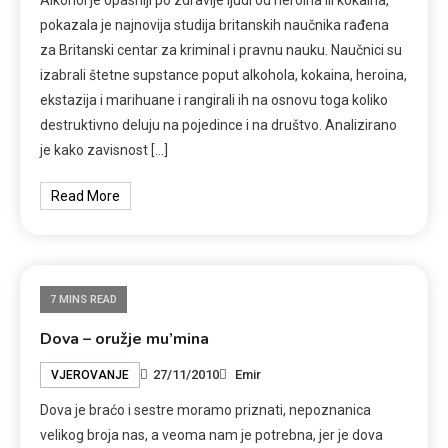
Alkohol je opasniji po zdravlje ljudi od heroina ili kokaina,
pokazala je najnovija studija britanskih naučnika rađena
za Britanski centar za kriminal i pravnu nauku. Naučnici su
izabrali štetne supstance poput alkohola, kokaina, heroina,
ekstazija i marihuane i rangirali ih na osnovu toga koliko
destruktivno deluju na pojedince i na društvo. Analizirano
je kako zavisnost […]
Read More
7 MINS READ
Dova – oružje mu’mina
27/11/2010
Emir
VJEROVANJE
Dova je braćo i sestre moramo priznati, nepoznanica
velikog broja nas, a veoma nam je potrebna, jer je dova