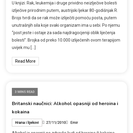
U knjizi: Rak, leukemija i druge prividno neizlječive bolesti
izlječive prirodnim putem, austrijski ljekar 80-godišnjak R.
Brojs tvrdi da se rak može izliječiti pomoću posta, putem
unutrašnjih sila koje svaki organizam ima u sebi. Po njemu
“post jeste i ostaje za sada najdragocjeniji oblik liječenja
bolesti”. Brojka od preko 10.000 izliječenih ovom terapijom
uvijek mu […]
Read More
3 MINS READ
Britanski naučnici: Alkohol opasniji od heroina i
kokaina
27/11/2010
Emir
Hrana i lijekovi