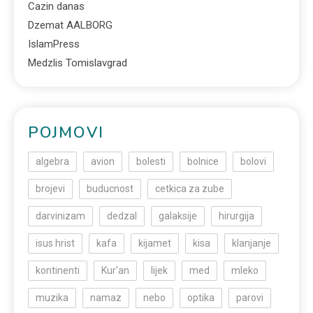
Cazin danas
Dzemat AALBORG
IslamPress
Medzlis Tomislavgrad
POJMOVI
algebra
avion
bolesti
bolnice
bolovi
brojevi
buducnost
cetkica za zube
darvinizam
dedzal
galaksije
hirurgija
isus hrist
kafa
kijamet
kisa
klanjanje
kontinenti
Kur'an
lijek
med
mleko
muzika
namaz
nebo
optika
parovi