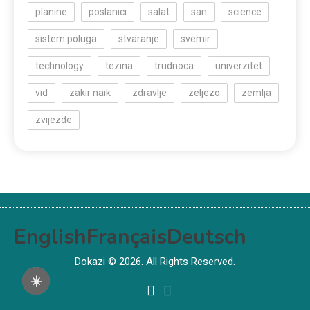
planine
poslanici
salat
san
science
sistem poluga
stvaranje
svemir
technology
tezina
trudnoca
univerzitet
vid
zakir naik
zdravlje
zeljezo
zemlja
zvijezde
English
Français
Deutsch
Dokazi © 2026. All Rights Reserved.
☀️