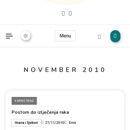
Mudžize Kur`an-a časnog – Naučni dokazi Kur`an-a
dokazi.com
Menu
NOVEMBER 2010
4 MINS READ
Postom do izlječenja raka
27/11/2010
Emir
Hrana i lijekovi