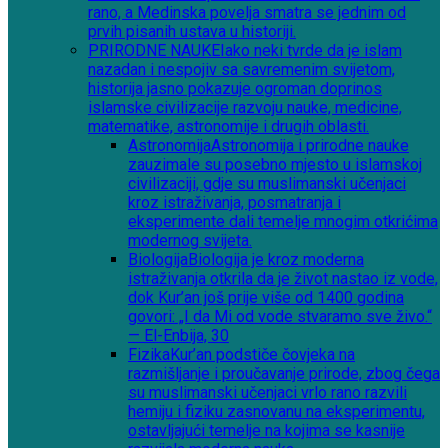
rano, a Medinska povelja smatra se jednim od
prvih pisanih ustava u historiji.
PRIRODNE NAUKE
Iako neki tvrde da je islam
nazadan i nespojiv sa savremenim svijetom,
historija jasno pokazuje ogroman doprinos
islamske civilizacije razvoju nauke, medicine,
matematike, astronomije i drugih oblasti.
Astronomija
Astronomija i prirodne nauke
zauzimale su posebno mjesto u islamskoj
civilizaciji, gdje su muslimanski učenjaci
kroz istraživanja, posmatranja i
eksperimente dali temelje mnogim otkrićima
modernog svijeta.
Biologija
Biologija je kroz moderna
istraživanja otkrila da je život nastao iz vode,
dok Kur’an još prije više od 1400 godina
govori: „I da Mi od vode stvaramo sve živo.“
— El-Enbija, 30
Fizika
Kur’an podstiče čovjeka na
razmišljanje i proučavanje prirode, zbog čega
su muslimanski učenjaci vrlo rano razvili
hemiju i fiziku zasnovanu na eksperimentu,
ostavljajući temelje na kojima se kasnije