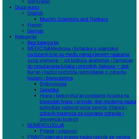
Vjerovanje
Drugi jezici
English
Muslim Scientists and Thinkers
French
German
Kategorije
Bez kategorije
MEDICINA
Medicina i botanika u islamskoj
civilizaciji bile su među najrazvijenijim naukama
svog vremena — od bolnica, anatomije i farmacije
do proučavanja biljaka i prirodnih lijekova — dok
Kur’an i hadisi podstiču razmišljanje o zdravlju,
higijeni i blagodatima
Embriologija
Genetika
Hrana i lijekovi
Kur’an podsjeća čovjeka na
blagodati hrane i prirode, dok moderna nauka
potvrđuje važnost voća, povrća, žitarica i
zdravih masnoća za očuvanje zdravlja i
prevenciju bolesti
NUMEROLOGIJA
Pitanja i odgovori
PRAVO
Islamska pravna nauka razvila se veoma