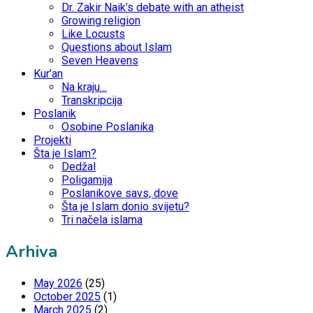
Dr. Zakir Naik’s debate with an atheist
Growing religion
Like Locusts
Questions about Islam
Seven Heavens
Kur’an
Na kraju…
Transkripcija
Poslanik
Osobine Poslanika
Projekti
Šta je Islam?
Dedžal
Poligamija
Poslanikove savs, dove
Šta je Islam donio svijetu?
Tri načela islama
Arhiva
May 2026
(25)
October 2025
(1)
March 2025
(2)