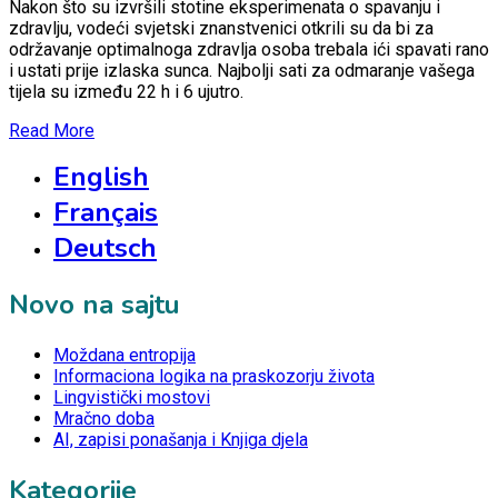
Nakon što su izvršili stotine eksperimenata o spavanju i
zdravlju, vodeći svjetski znanstvenici otkrili su da bi za
održavanje optimalnoga zdravlja osoba trebala ići spavati rano
i ustati prije izlaska sunca. Najbolji sati za odmaranje vašega
tijela su između 22 h i 6 ujutro.
Read More
English
Français
Deutsch
Novo na sajtu
Moždana entropija
Informaciona logika na praskozorju života
Lingvistički mostovi
Mračno doba
AI, zapisi ponašanja i Knjiga djela
Kategorije