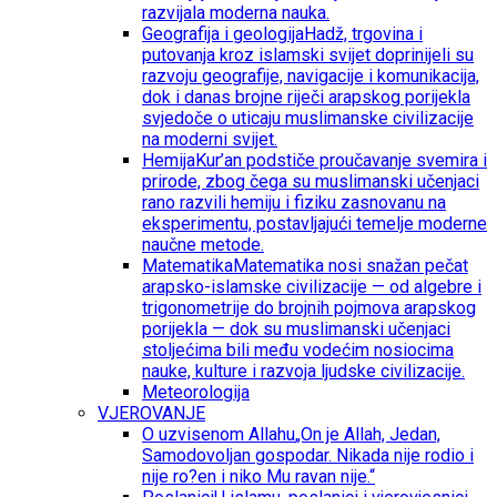
razvijala moderna nauka.
Geografija i geologija
Hadž, trgovina i
putovanja kroz islamski svijet doprinijeli su
razvoju geografije, navigacije i komunikacija,
dok i danas brojne riječi arapskog porijekla
svjedoče o uticaju muslimanske civilizacije
na moderni svijet.
Hemija
Kur’an podstiče proučavanje svemira i
prirode, zbog čega su muslimanski učenjaci
rano razvili hemiju i fiziku zasnovanu na
eksperimentu, postavljajući temelje moderne
naučne metode.
Matematika
Matematika nosi snažan pečat
arapsko-islamske civilizacije — od algebre i
trigonometrije do brojnih pojmova arapskog
porijekla — dok su muslimanski učenjaci
stoljećima bili među vodećim nosiocima
nauke, kulture i razvoja ljudske civilizacije.
Meteorologija
VJEROVANJE
O uzvisenom Allahu
„On je Allah, Jedan,
Samodovoljan gospodar. Nikada nije rodio i
nije ro?en i niko Mu ravan nije.“