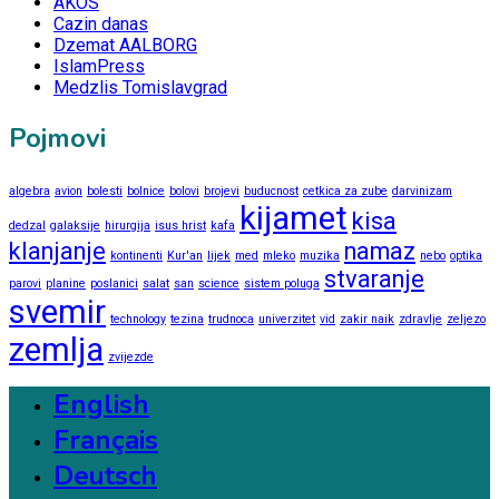
AKOS
Cazin danas
Dzemat AALBORG
IslamPress
Medzlis Tomislavgrad
Pojmovi
algebra
avion
bolesti
bolnice
bolovi
brojevi
buducnost
cetkica za zube
darvinizam
kijamet
kisa
dedzal
galaksije
hirurgija
isus hrist
kafa
klanjanje
namaz
kontinenti
Kur'an
lijek
med
mleko
muzika
nebo
optika
stvaranje
parovi
planine
poslanici
salat
san
science
sistem poluga
svemir
technology
tezina
trudnoca
univerzitet
vid
zakir naik
zdravlje
zeljezo
zemlja
zvijezde
English
Français
Deutsch