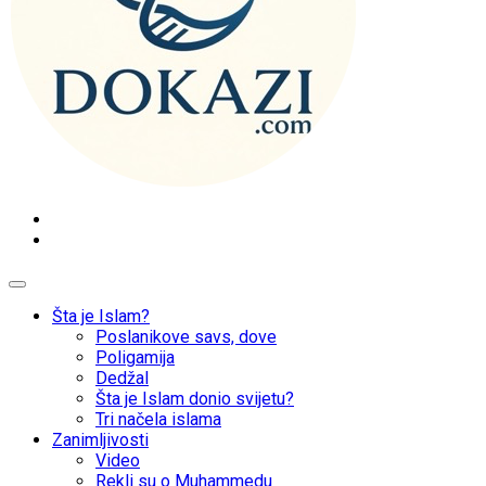
dokazi.com
Mudžize Kur`an-a časnog – Naučni dokazi Kur`an-a
Šta je Islam?
Poslanikove savs, dove
Poligamija
Dedžal
Šta je Islam donio svijetu?
Tri načela islama
Zanimljivosti
Video
Rekli su o Muhammedu