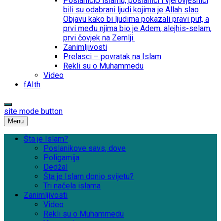
Poslanici
U islamu, poslanici i vjerovjesnici
bili su odabrani ljudi kojima je Allah slao
Objavu kako bi ljudima pokazali pravi put, a
prvi među njima bio je Adem, alejhis-selam,
prvi čovjek na Zemlji.
Zanimljivosti
Prelasci – povratak na Islam
Rekli su o Muhammedu
Video
fAIth
site mode button
Menu
Šta je Islam?
Poslanikove savs, dove
Poligamija
Dedžal
Šta je Islam donio svijetu?
Tri načela islama
Zanimljivosti
Video
Rekli su o Muhammedu