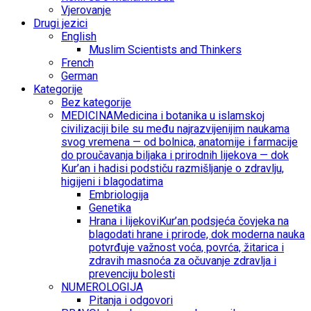
Vjerovanje
Drugi jezici
English
Muslim Scientists and Thinkers
French
German
Kategorije
Bez kategorije
MEDICINA
Medicina i botanika u islamskoj
civilizaciji bile su među najrazvijenijim naukama
svog vremena — od bolnica, anatomije i farmacije
do proučavanja biljaka i prirodnih lijekova — dok
Kur’an i hadisi podstiču razmišljanje o zdravlju,
higijeni i blagodatima
Embriologija
Genetika
Hrana i lijekovi
Kur’an podsjeća čovjeka na
blagodati hrane i prirode, dok moderna nauka
potvrđuje važnost voća, povrća, žitarica i
zdravih masnoća za očuvanje zdravlja i
prevenciju bolesti
NUMEROLOGIJA
Pitanja i odgovori