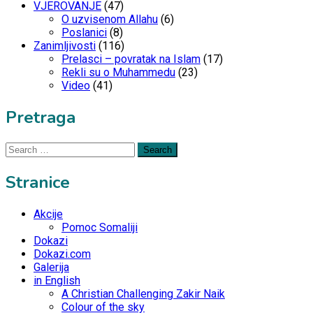
VJEROVANJE
(47)
O uzvisenom Allahu
(6)
Poslanici
(8)
Zanimljivosti
(116)
Prelasci – povratak na Islam
(17)
Rekli su o Muhammedu
(23)
Video
(41)
Pretraga
Search
for:
Stranice
Akcije
Pomoc Somaliji
Dokazi
Dokazi.com
Galerija
in English
A Christian Challenging Zakir Naik
Colour of the sky