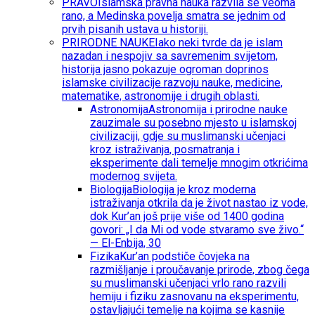
PRAVO
Islamska pravna nauka razvila se veoma
rano, a Medinska povelja smatra se jednim od
prvih pisanih ustava u historiji.
PRIRODNE NAUKE
Iako neki tvrde da je islam
nazadan i nespojiv sa savremenim svijetom,
historija jasno pokazuje ogroman doprinos
islamske civilizacije razvoju nauke, medicine,
matematike, astronomije i drugih oblasti.
Astronomija
Astronomija i prirodne nauke
zauzimale su posebno mjesto u islamskoj
civilizaciji, gdje su muslimanski učenjaci
kroz istraživanja, posmatranja i
eksperimente dali temelje mnogim otkrićima
modernog svijeta.
Biologija
Biologija je kroz moderna
istraživanja otkrila da je život nastao iz vode,
dok Kur’an još prije više od 1400 godina
govori: „I da Mi od vode stvaramo sve živo.“
— El-Enbija, 30
Fizika
Kur’an podstiče čovjeka na
razmišljanje i proučavanje prirode, zbog čega
su muslimanski učenjaci vrlo rano razvili
hemiju i fiziku zasnovanu na eksperimentu,
ostavljajući temelje na kojima se kasnije