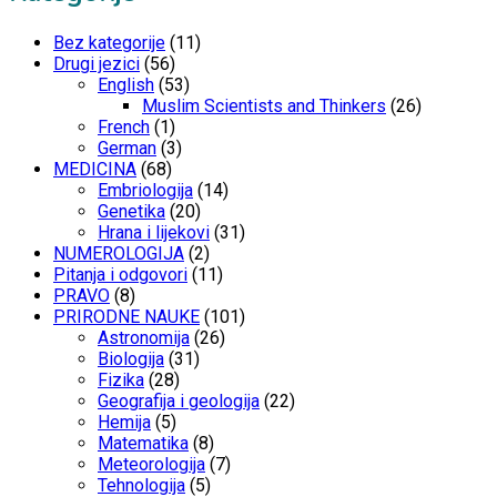
Bez kategorije
(11)
Drugi jezici
(56)
English
(53)
Muslim Scientists and Thinkers
(26)
French
(1)
German
(3)
MEDICINA
(68)
Embriologija
(14)
Genetika
(20)
Hrana i lijekovi
(31)
NUMEROLOGIJA
(2)
Pitanja i odgovori
(11)
PRAVO
(8)
PRIRODNE NAUKE
(101)
Astronomija
(26)
Biologija
(31)
Fizika
(28)
Geografija i geologija
(22)
Hemija
(5)
Matematika
(8)
Meteorologija
(7)
Tehnologija
(5)