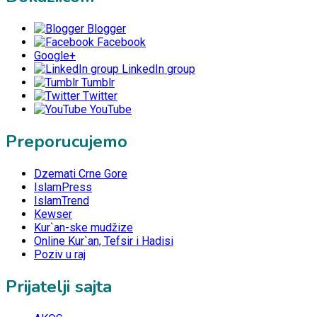
Blogger
Facebook
Google+
LinkedIn group
Tumblr
Twitter
YouTube
Preporucujemo
Dzemati Crne Gore
IslamPress
IslamTrend
Kewser
Kur`an-ske mudžize
Online Kur`an, Tefsir i Hadisi
Poziv u raj
Prijatelji sajta