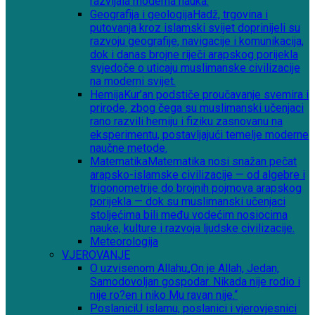
razvijala moderna nauka.
Geografija i geologija
Hadž, trgovina i
putovanja kroz islamski svijet doprinijeli su
razvoju geografije, navigacije i komunikacija,
dok i danas brojne riječi arapskog porijekla
svjedoče o uticaju muslimanske civilizacije
na moderni svijet.
Hemija
Kur’an podstiče proučavanje svemira i
prirode, zbog čega su muslimanski učenjaci
rano razvili hemiju i fiziku zasnovanu na
eksperimentu, postavljajući temelje moderne
naučne metode.
Matematika
Matematika nosi snažan pečat
arapsko-islamske civilizacije — od algebre i
trigonometrije do brojnih pojmova arapskog
porijekla — dok su muslimanski učenjaci
stoljećima bili među vodećim nosiocima
nauke, kulture i razvoja ljudske civilizacije.
Meteorologija
VJEROVANJE
O uzvisenom Allahu
„On je Allah, Jedan,
Samodovoljan gospodar. Nikada nije rodio i
nije ro?en i niko Mu ravan nije.“
Poslanici
U islamu, poslanici i vjerovjesnici