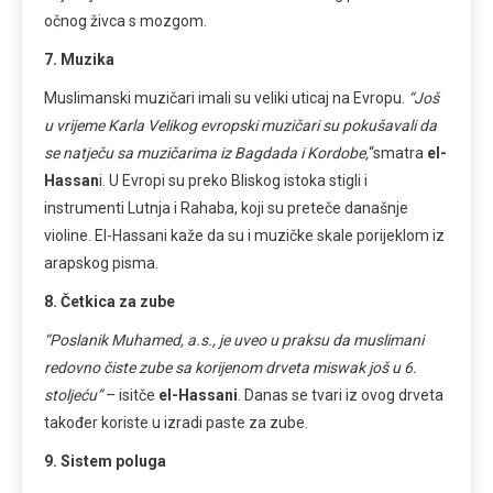
očnog živca s mozgom.
7. Muzika
Muslimanski muzičari imali su veliki uticaj na Evropu.
“Još
u vrijeme Karla Velikog evropski muzičari su pokušavali da
se natječu sa muzičarima iz Bagdada i Kordobe,
“smatra
el-
Hassan
i. U Evropi su preko Bliskog istoka stigli i
instrumenti Lutnja i Rahaba, koji su preteče današnje
violine. El-Hassani kaže da su i muzičke skale porijeklom iz
arapskog pisma.
8. Četkica za zube
“Poslanik Muhamed, a.s., je uveo u praksu da muslimani
redovno čiste zube sa korijenom drveta miswak još u 6.
stoljeću”
– isitče
el-Hassani
. Danas se tvari iz ovog drveta
također koriste u izradi paste za zube.
9. Sistem poluga