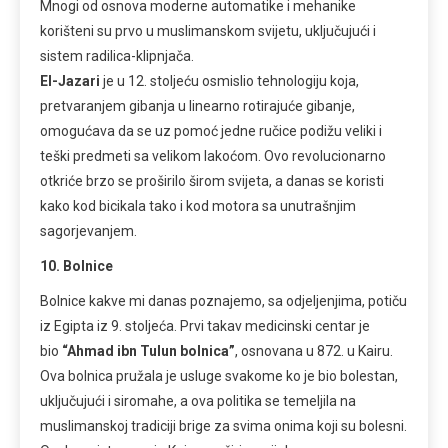
Mnogi od osnova moderne automatike i mehanike
korišteni su prvo u muslimanskom svijetu, uključujući i
sistem radilica-klipnjača.
El-Jazari
je u 12. stoljeću osmislio tehnologiju koja,
pretvaranjem gibanja u linearno rotirajuće gibanje,
omogućava da se uz pomoć jedne ručice podižu veliki i
teški predmeti sa velikom lakoćom. Ovo revolucionarno
otkriće brzo se proširilo širom svijeta, a danas se koristi
kako kod bicikala tako i kod motora sa unutrašnjim
sagorjevanjem.
10. Bolnice
Bolnice kakve mi danas poznajemo, sa odjeljenjima, potiču
iz Egipta iz 9. stoljeća. Prvi takav medicinski centar je
bio
“Ahmad ibn Tulun bolnica”
, osnovana u 872. u Kairu.
Ova bolnica pružala je usluge svakome ko je bio bolestan,
uključujući i siromahe, a ova politika se temeljila na
muslimanskoj tradiciji brige za svima onima koji su bolesni.