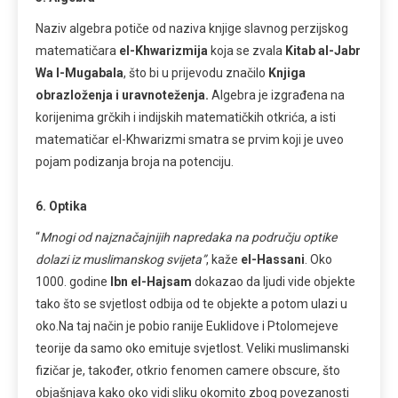
Naziv algebra potiče od naziva knjige slavnog perzijskog
matematičara
el-Khwarizmija
koja se zvala
Kitab al-Jabr
Wa l-Mugabala
, što bi u prijevodu značilo
Knjiga
obrazloženja i uravnoteženja.
Algebra je izgrađena na
korijenima grčkih i indijskih matematičkih otkrića, a isti
matematičar el-Khwarizmi smatra se prvim koji je uveo
pojam podizanja broja na potenciju.
6. Optika
“
Mnogi od najznačajnijih napredaka na području optike
dolazi iz muslimanskog svijeta”
, kaže
el-Hassani
. Oko
1000. godine
Ibn el-Hajsam
dokazao da ljudi vide objekte
tako što se svjetlost odbija od te objekte a potom ulazi u
oko.Na taj način je pobio ranije Euklidove i Ptolomejeve
teorije da samo oko emituje svjetlost. Veliki muslimanski
fizičar je, također, otkrio fenomen camere obscure, što
objašnjava kako oko vidi sliku okomito zbog povezanosti