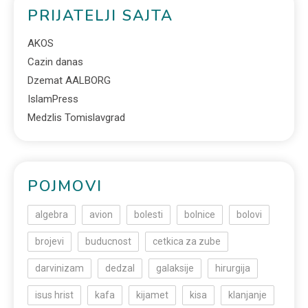
PRIJATELJI SAJTA
AKOS
Cazin danas
Dzemat AALBORG
IslamPress
Medzlis Tomislavgrad
POJMOVI
algebra
avion
bolesti
bolnice
bolovi
brojevi
buducnost
cetkica za zube
darvinizam
dedzal
galaksije
hirurgija
isus hrist
kafa
kijamet
kisa
klanjanje