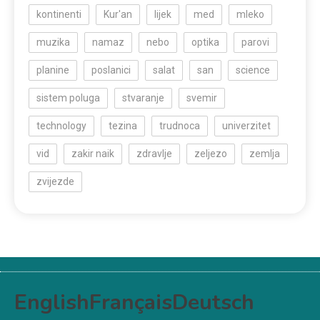
kontinenti
Kur'an
lijek
med
mleko
muzika
namaz
nebo
optika
parovi
planine
poslanici
salat
san
science
sistem poluga
stvaranje
svemir
technology
tezina
trudnoca
univerzitet
vid
zakir naik
zdravlje
zeljezo
zemlja
zvijezde
English
Français
Deutsch