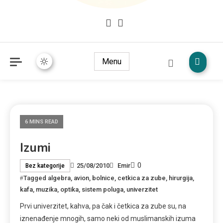
Mudžize Kur`an-a časnog – Naučni dokazi Kur`an-a
dokazi.com
Menu
6 MINS READ
Izumi
0
25/08/2010
Emir
Bez kategorije
Tagged
algebra
,
avion
,
bolnice
,
cetkica za zube
,
hirurgija
,
kafa
,
muzika
,
optika
,
sistem poluga
,
univerzitet
Prvi univerzitet, kahva, pa čak i četkica za zube su, na
iznenađenje mnogih, samo neki od muslimanskih izuma