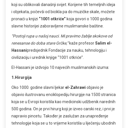
koji su oblikovali današnji svijet. Korijene tih temeljnih ideja
i objekata, počevši od bicikla pa do muzičke skale, možete
pronaći u knjizi
“1001 otkriće”
koja govori o 1000 godina
slavne historijei zaboravljene muslimanske baštine.
“Postoji rupa u našoj nauci. Mi pravimo žablje skokove od
renesanse do doba stare Grčke,”
kaže profesor
Salim el-
Hassani
predsjednik Fondacije za nauku, tehnologiju i
civilizaciju i urednik knjige “1001 otkriće”.
El-Hassani je izdvojio 10 najvećih muslimanskih izuma:
1.Hirurgija
Oko 1000. godine slavni ljekar
el-Zahrawi
objavio je
objavio ilustrovanu enciklopediju hirurgije na 1500 stranica
koja se u Evropi koristila kao medicinski udžbenik narednih
500 godina. On je prvi hirurg koji je izveo carski rez, i prvi je
napravio pincetu. Također je zaslužan za unapređenje
tehnologije koja se u to vrijeme koristila u liječenju ubodnih