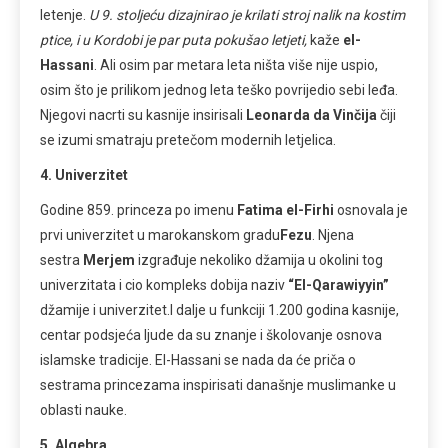
letenje.
U 9. stoljeću dizajnirao je krilati stroj nalik na kostim
ptice, i u Kordobi je par puta pokušao letjeti,
kaže
el-
Hassani
. Ali osim par metara leta ništa više nije uspio,
osim što je prilikom jednog leta teško povrijedio sebi leđa.
Njegovi nacrti su kasnije insirisali
Leonarda da Vinčija
čiji
se izumi smatraju pretečom modernih letjelica.
4. Univerzitet
Godine 859. princeza po imenu
Fatima el-Firhi
osnovala je
prvi univerzitet u marokanskom gradu
Fezu
. Njena
sestra
Merjem
izgrađuje nekoliko džamija u okolini tog
univerzitata i cio kompleks dobija naziv
“El-Qarawiyyin”
džamije i univerzitet.I dalje u funkciji 1.200 godina kasnije,
centar podsjeća ljude da su znanje i školovanje osnova
islamske tradicije. El-Hassani se nada da će priča o
sestrama princezama inspirisati današnje muslimanke u
oblasti nauke.
5. Algebra