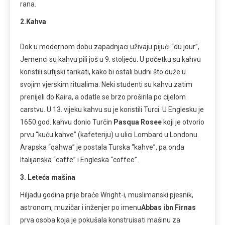
rana.
2.Kahva
Dok u modernom dobu zapadnjaci uživaju pijući “du jour”,
Jemenci su kahvu pili još u 9. stoljeću. U početku su kahvu
koristili sufijski tarikati, kako bi ostali budni što duže u
svojim vjerskim ritualima. Neki studenti su kahvu zatim
prenijeli do Kaira, a odatle se brzo proširila po cijelom
carstvu. U 13. vijeku kahvu su je koristili Turci. U Englesku je
1650.god. kahvu donio Turčin
Pasqua Rosee
koji je otvorio
prvu “kuću kahve” (kafeteriju) u ulici Lombard u Londonu.
Arapska “qahwa” je postala Turska “kahve”, pa onda
Italijanska “caffe” i Engleska “coffee”.
3. Leteća mašina
Hiljadu godina prije braće Wright-i, muslimanski pjesnik,
astronom, muzičar i inženjer po imenu
Abbas ibn Firnas
prva osoba koja je pokušala konstruisati mašinu za