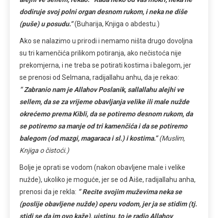
dodiruje svoj polni organ desnom rukom, i neka ne diše
(puše) u posudu.”
(Buharija, Knjiga o abdestu.)
Ako se nalazimo u prirodi i nemamo ništa drugo dovoljna
su tri kamenčića prilikom potiranja, ako nečistoća nije
prekomjerna, i ne treba se potirati kostima i balegom, jer
se prenosi od Selmana, radijallahu anhu, da je rekao:
” Zabranio nam je Allahov Poslanik, sallallahu alejhi ve
sellem, da se za vrijeme obavljanja velike ili male nužde
okrećemo prema Kibli, da se potiremo desnom rukom, da
se potiremo sa manje od tri kamenčića i da se potiremo
balegom (od mazgi, magaraca i sl.) i kostima.”
(Muslim,
Knjiga o čistoći.)
Bolje je oprati se vodom (nakon obavljene male i velike
nužde), ukoliko je moguće, jer se od Aiše, radijallahu anha,
prenosi da je rekla:
” Recite svojim muževima neka se
(poslije obavljene nužde) operu vodom, jer ja se stidim (tj.
stidi se da im ovo kaže), uistinu, to je radio Allahov