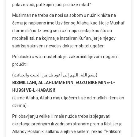
prilaze vodi, put kojim ljudi prolaze i hlad.”
Musliman ne treba da nosi sa sobom u nužnik ništa na
čemu je napisano ime Uzvišenog Allaha, kao što je Mushaf
i tome slično. Iz ovog se izuzimaju uređaji kao što su
mobiteli itsl. na kojima je instaliran Kur’an, jer je njegov
sadržaj sakriven i nevidljiv dok je mobitel ugašen.
Pri ulasku u wc, mustehab je, zakoračiti lijevom nogom i
proučiti:
(بسم الله، اللهم إني أعوذ بك من الخبث والخبائث)
BISMILLAHI, ALLAHUMME INNI EUZU BIKE MINE-L-
HUBSI VE-L-HABAISI!
(U ime Allaha, Allahu moj utječem ti se od muških i ženskih
džinna).
Pri obavljanju velike ili male nužde treba izbjegavati
okretanje prednjom ili zadnjom stranom prema Kibli, jer je
Allahov Poslanik, sallahu alejhi ve sellem, rekao: “Prilikom