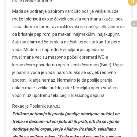
male i velike potrebe.
Mada se potiranje papirom naročito poslije velike nužde
može tolerisati ako je čovjek obavlja van stana i kuće, ipak
treba dobro o tome razmisliti svaki namaščija. Složićete se
da brisanje papirom, pa makar i najmekšim i najskupljim,
čak i sa onim od četiri sloja ne čisti temeljito kao što pere
voda. Moderni i napredni Evropljani po ugledu na
muslimane već su masovno počeli opremati WC-e
keramičnim posudama opremljenih česmom (Bide). Papir
je papir a voda je voda, naročito ako se čovjek redovno
abdesti i klanja namaz. Normalno je da poslije pranja
nakon male i velike nužde, ruke temeljito operu vrućom
vodom uz upotrebu tekućeg ili klasičnog sapuna.
Rekao je Poslanik s.a.v.s.:
Prilikom potiranja ili pranja (poslije obavljene nužde) ne
treba se desnom rukom potirati ili prati, niti da se njome
dodiruje polni organ, jer je Allahov Poslanik, sallallahu
alejhi ve sellem, rekao: “Kada neko od vas mokri, neka ne