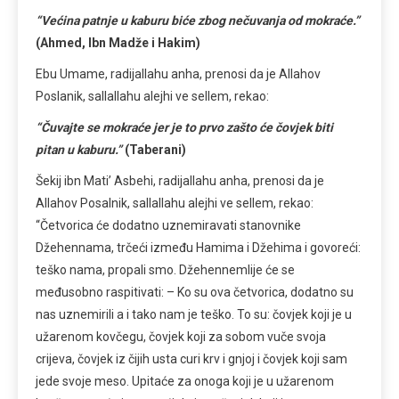
“Većina patnje u kaburu biće zbog nečuvanja od mokraće.”
(Ahmed, Ibn Madže i Hakim)
Ebu Umame, radijallahu anha, prenosi da je Allahov
Poslanik, sallallahu alejhi ve sellem, rekao:
“Čuvajte se mokraće jer je to prvo zašto će čovjek biti
pitan u kaburu.”
(Taberani)
Šekij ibn Mati’ Asbehi, radijallahu anha, prenosi da je
Allahov Posalnik, sallallahu alejhi ve sellem, rekao:
“Četvorica će dodatno uznemiravati stanovnike
Džehennama, trčeći između Hamima i Džehima i govoreći:
teško nama, propali smo. Džehennemlije će se
međusobno raspitivati: – Ko su ova četvorica, dodatno su
nas uznemirili a i tako nam je teško. To su: čovjek koji je u
užarenom kovčegu, čovjek koji za sobom vuče svoja
crijeva, čovjek iz čijih usta curi krv i gnjoj i čovjek koji sam
jede svoje meso. Upitaće za onoga koji je u užarenom