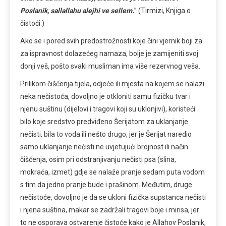
Poslanik, sallallahu alejhi ve sellem.
” (Tirmizi, Knjiga o
čistoći.)
Ako se i pored svih predostrožnosti koje čini vjernik boji za
za ispravnost dolazećeg namaza, bolje je zamijeniti svoj
donji veš, pošto svaki musliman ima više rezervnog veša.
Prilikom čišćenja tijela, odjeće ili mjesta na kojem se nalazi
neka nečistoća, dovoljno je otkloniti samu fizičku tvar i
njenu suštinu (dijelovi i tragovi koji su uklonjivi), koristeći
bilo koje sredstvo predviđeno Šerijatom za uklanjanje
nečisti, bila to voda ili nešto drugo, jer je Šerijat naredio
samo uklanjanje nečisti ne uvjetujući brojnost ili način
čišćenja, osim pri odstranjivanju nečisti psa (slina,
mokraća, izmet) gdje se nalaže pranje sedam puta vodom
s tim da jedno pranje bude i prašinom. Međutim, druge
nečistoće, dovoljno je da se ukloni fizička supstanca nečisti
i njena suština, makar se zadržali tragovi boje i mirisa, jer
to ne osporava ostvarenje čistoće kako je Allahov Poslanik,