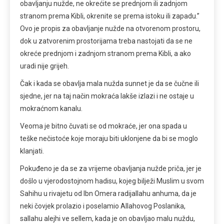
obavljanju nužde, ne okrećite se prednjom ili zadnjom
stranom prema Kibli, okrenite se prema istoku ili zapadu.”
Ovo je propis za obavljanje nužde na otvorenom prostoru,
dok u zatvorenim prostorijama treba nastojati da se ne
okreće prednjom i zadnjom stranom prema Kibli, a ako
uradi nije grijeh.
Čak i kada se obavlja mala nužda sunnet je da se čučne ili
sjedne, jer na taj način mokraća lakše izlazi i ne ostaje u
mokraćnom kanalu.
Veoma je bitno čuvati se od mokraće, jer ona spada u
teške nečistoće koje moraju biti uklonjene da bi se moglo
klanjati.
Pokuđeno je da se za vrijeme obavljanja nužde priča, jer je
došlo u vjerodostojnom hadisu, kojeg bilježi Muslim u svom
Sahihu u rivajetu od Ibn Omera radijallahu anhuma, da je
neki čovjek prolazio i poselamio Allahovog Poslanika,
sallahu alejhi ve sellem, kada je on obavljao malu nuždu,