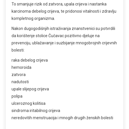
To smanjuje rizik od zatvora, upala crijeva i nastanka
karcinoma debelog crijeva, te pridonosi vitalnosti i zdravlju
kompletnog organizma.
Nakon dugogodišnjih istraživanja znanstvenici su potvrdili
da korištenje stolice Čučavac pozitivno djeluje na
prevenciju, ublažavanje i suzbijanje mnogobrojnih crijevnih
bolesti:
raka debelog crijeva
hemoroida
zatvora
nadutosti
upale slijepog crijeva
polipa
ulceroznog kolitisa
sindroma iritabilnog crijeva
neredovitih menstruacija i mnogih drugih ženskih bolesti