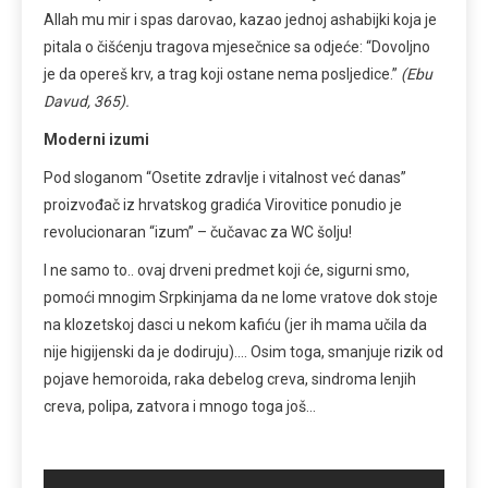
Allah mu mir i spas darovao, kazao jednoj ashabijki koja je
pitala o čišćenju tragova mjesečnice sa odjeće: “Dovoljno
je da opereš krv, a trag koji ostane nema posljedice.”
(Ebu
Davud, 365).
Moderni izumi
Pod sloganom “Osetite zdravlje i vitalnost već danas”
proizvođač iz hrvatskog gradića Virovitice ponudio je
revolucionaran “izum” – čučavac za WC šolju!
I ne samo to.. ovaj drveni predmet koji će, sigurni smo,
pomoći mnogim Srpkinjama da ne lome vratove dok stoje
na klozetskoj dasci u nekom kafiću (jer ih mama učila da
nije higijenski da je dodiruju)…. Osim toga, smanjuje rizik od
pojave hemoroida, raka debelog creva, sindroma lenjih
creva, polipa, zatvora i mnogo toga još…