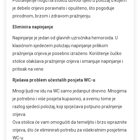
Postavljenje nogu na stolicu dovodi tijelo u položaj u kojem
je debelo crijevo poravnato i opušteno, što pogoduje
prirodnom, brzom i zdravom pražnjenju.
Eliminira napinjanje
Napinjanje je jedan od glavnih uzročnika hemoroida. U
klasičnom sjedećem položaju napinjanje prilikom
pražnjenja crijeva je posebno izraženo. Korištenje čučko
stolice olakšava pražnjenje crijeva i smanjuje napinjanje i
pritisak na vene.
Rješava problem učestalih posjeta WC-u
Mnogi ljudi ne idu na WC samo jedanput dnevno. Mnogima
je potrebno i više posjeta kupaonici, a svemu tome je
razlog sjedeći položaj, koji sprječava potpuno pražnjenje
crijeva.
Ova stolica će vam omogućiti da temeljito i brzo ispraznite
crijeva, što će eliminirati potrebu za višekratnim posjetima
WC-u.