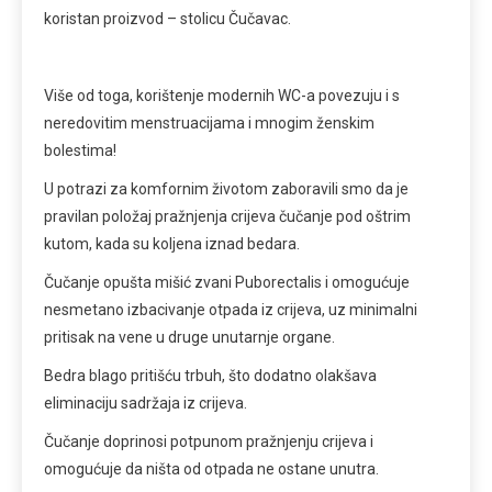
koristan proizvod – stolicu Čučavac.
Više od toga, korištenje modernih WC-a povezuju i s
neredovitim menstruacijama i mnogim ženskim
bolestima!
U potrazi za komfornim životom zaboravili smo da je
pravilan položaj pražnjenja crijeva čučanje pod oštrim
kutom, kada su koljena iznad bedara.
Čučanje opušta mišić zvani Puborectalis i omogućuje
nesmetano izbacivanje otpada iz crijeva, uz minimalni
pritisak na vene u druge unutarnje organe.
Bedra blago pritišću trbuh, što dodatno olakšava
eliminaciju sadržaja iz crijeva.
Čučanje doprinosi potpunom pražnjenju crijeva i
omogućuje da ništa od otpada ne ostane unutra.