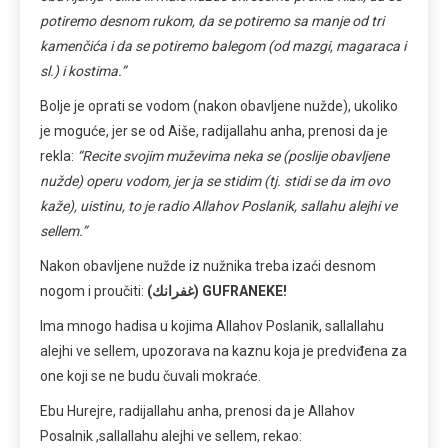
potiremo desnom rukom, da se potiremo sa manje od tri
kamenčića i da se potiremo balegom (od mazgi, magaraca i
sl.) i kostima.”
Bolje je oprati se vodom (nakon obavljene nužde), ukoliko
je moguće, jer se od Aiše, radijallahu anha, prenosi da je
rekla:
“Recite svojim muževima neka se (poslije obavljene
nužde) operu vodom, jer ja se stidim (tj. stidi se da im ovo
kaže), uistinu, to je radio Allahov Poslanik, sallahu alejhi ve
sellem.”
Nakon obavljene nužde iz nužnika treba izaći desnom
nogom i proučiti:
(غفرانك) GUFRANEKE!
Ima mnogo hadisa u kojima Allahov Poslanik, sallallahu
alejhi ve sellem, upozorava na kaznu koja je predviđena za
one koji se ne budu čuvali mokraće.
Ebu Hurejre, radijallahu anha, prenosi da je Allahov
Posalnik ,sallallahu alejhi ve sellem, rekao: