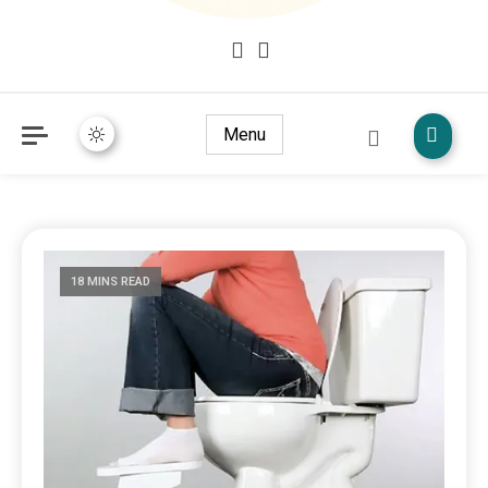
Mudžize Kur`an-a časnog – Naučni dokazi Kur`an-a
dokazi.com
Menu
18 MINS READ