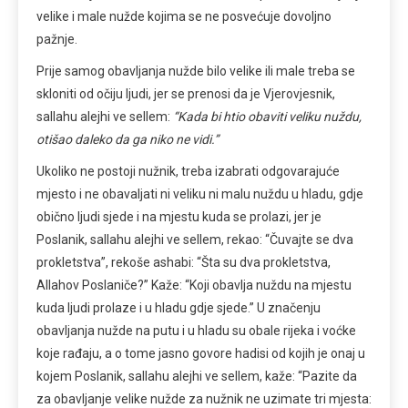
velike i male nužde kojima se ne posvećuje dovoljno
pažnje.
Prije samog obavljanja nužde bilo velike ili male treba se
skloniti od očiju ljudi, jer se prenosi da je Vjerovjesnik,
sallahu alejhi ve sellem:
“Kada bi htio obaviti veliku nuždu,
otišao daleko da ga niko ne vidi.”
Ukoliko ne postoji nužnik, treba izabrati odgovarajuće
mjesto i ne obavaljati ni veliku ni malu nuždu u hladu, gdje
obično ljudi sjede i na mjestu kuda se prolazi, jer je
Poslanik, sallahu alejhi ve sellem, rekao: “Čuvajte se dva
prokletstva”, rekoše ashabi: “Šta su dva prokletstva,
Allahov Poslaniče?” Kaže: “Koji obavlja nuždu na mjestu
kuda ljudi prolaze i u hladu gdje sjede.” U značenju
obavljanja nužde na putu i u hladu su obale rijeka i voćke
koje rađaju, a o tome jasno govore hadisi od kojih je onaj u
kojem Poslanik, sallahu alejhi ve sellem, kaže: “Pazite da
za obavljanje velike nužde za nužnik ne uzimate tri mjesta: