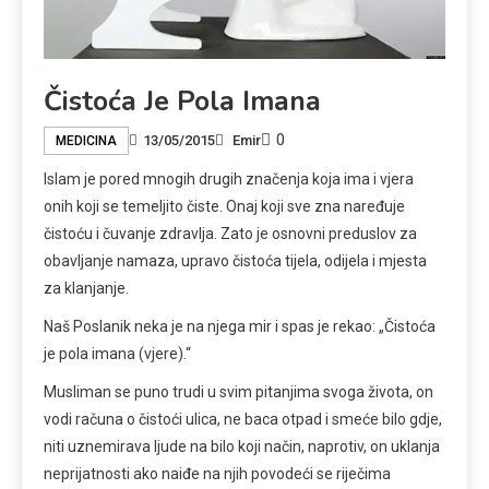
Čistoća Je Pola Imana
0
13/05/2015
Emir
MEDICINA
Islam je pored mnogih drugih značenja koja ima i vjera
onih koji se temeljito čiste. Onaj koji sve zna naređuje
čistoću i čuvanje zdravlja. Zato je osnovni preduslov za
obavljanje namaza, upravo čistoća tijela, odijela i mjesta
za klanjanje.
Naš Poslanik neka je na njega mir i spas je rekao: „Čistoća
je pola imana (vjere).“
Musliman se puno trudi u svim pitanjima svoga života, on
vodi računa o čistoći ulica, ne baca otpad i smeće bilo gdje,
niti uznemirava ljude na bilo koji način, naprotiv, on uklanja
neprijatnosti ako naiđe na njih povodeći se riječima