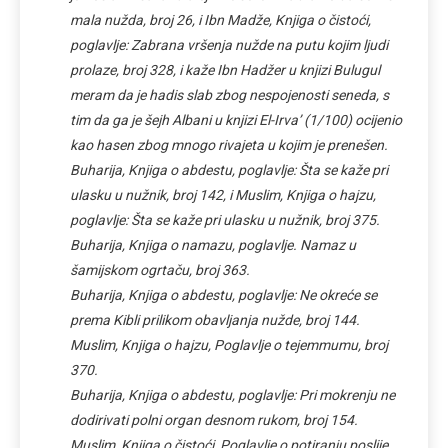
mala nužda, broj 26, i Ibn Madže, Knjiga o čistoći,
poglavlje: Zabrana vršenja nužde na putu kojim ljudi
prolaze, broj 328, i kaže Ibn Hadžer u knjizi Bulugul
meram da je hadis slab zbog nespojenosti seneda, s
tim da ga je šejh Albani u knjizi El-Irva’ (1/100) ocijenio
kao hasen zbog mnogo rivajeta u kojim je prenešen.
Buharija, Knjiga o abdestu, poglavlje: Šta se kaže pri
ulasku u nužnik, broj 142, i Muslim, Knjiga o hajzu,
poglavlje: Šta se kaže pri ulasku u nužnik, broj 375.
Buharija, Knjiga o namazu, poglavlje. Namaz u
šamijskom ogrtaču, broj 363.
Buharija, Knjiga o abdestu, poglavlje: Ne okreće se
prema Kibli prilikom obavljanja nužde, broj 144.
Muslim, Knjiga o hajzu, Poglavlje o tejemmumu, broj
370.
Buharija, Knjiga o abdestu, poglavlje: Pri mokrenju ne
dodirivati polni organ desnom rukom, broj 154.
Muslim, Knjiga o čistoći, Poglavlje o potiranju poslije