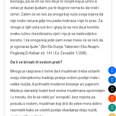
kovčegu, pa će im se reći da je to čovjek koji je umro a
ostao je dužan ljudiam, pa te dugove nema ko da vrati i
izmiri. Zatim će se reći za onoga koji vuče svoja crijeva da
nije vodio računa gdje mu pada mokraća i nije to prao. Za
onoga iz čijih usta curi krv i gnjoj će se reći da je koristio
svaku ružnu i bezobraznu riječ i nju je sa zadovoljstvo
koristio. I za onoga koji jede sam svoje meso će se reći da
je ogovarao ljude.” (Ibn Ebi Dunja, Taberani i Ebu Nuajm,
Pogledaj El-Kebair str. 141 i Ez-Zevadžir 1/208).
Da li se brisati ili vodom prati?
Mnogo je rasprava o tome da li musliman treba ostaviti
svoju viševjekovnu tradiciju pranja vodom poslije male i
velike nužde, ili prihvatiti moderno brisanje wc papirom.
Mada je današnji toalet kod većine muslimana opremeljen
i u trendu, što bi se reklo po ‘evropski’, bez mjesta za
posudu s vodom, musliman koji drži do sebe mora dobro
razmisliti kako se očistiti poslije obavljanja obiju nuždi,