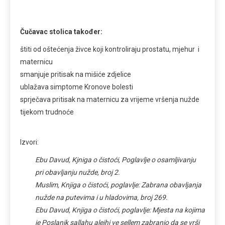
Čučavac stolica također:
štiti od oštećenja živce koji kontroliraju prostatu, mjehur i
maternicu
smanjuje pritisak na mišiće zdjelice
ublažava simptome Kronove bolesti
sprječava pritisak na maternicu za vrijeme vršenja nužde
tijekom trudnoće
Izvori:
Ebu Davud, Kjniga o čistoći, Poglavlje o osamljivanju
pri obavljanju nužde, broj 2.
Muslim, Knjiga o čistoći, poglavlje: Zabrana obavljanja
nužde na putevima i u hladovima, broj 269.
Ebu Davud, Knjiga o čistoći, poglavlje: Mjesta na kojima
je Poslanik sallahu alejhi ve sellem zabranio da se vrši