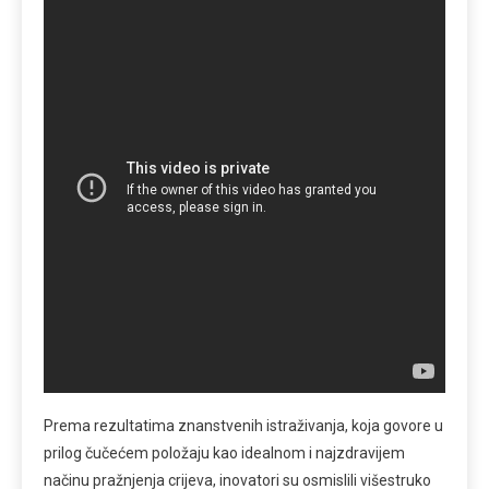
Prema rezultatima znanstvenih istraživanja, koja govore u
prilog čučećem položaju kao idealnom i najzdravijem
načinu pražnjenja crijeva, inovatori su osmislili višestruko