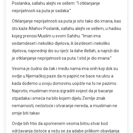
Poslanika, sallahu alejhi ve sellem: “I otklanjanje
neprijatnosti sa puta je sadaka.”
Otklanjanje neprijatnosti sa puta je isto tako dio imana, kao
što kaže Allahov Poslanik, sallahu alejhi ve sellem, u hadisu
kojeg prenosi Muslim u svom Sahihu: “Iman ima
sedamdeset i nekoliko dijelova, ili šezdeset i nekoliko
dijelova, najvredniji dio su riječi: la ilahe illellah, a najniži dio
je otklanjanje neprijatnosti sa puta. I stid je dio imana.”
Veoma je čudno da čak i među nama ima onih koji dok su
ovdje u Njemačkoj paze da ni papirić ne bace na ulicu a
kada dođemo u svoju domovinu uopšte na to ne pazimo.
Naprotiv, musliman mora izgraditi svijest da je bacanje
otpadaka i smeća na bilo kojem dijelu Zemlje znak
nemarnosti, nečistoće i stvaranje nereda, a musliman ne
smije biti takav.
Ovdje bih htio da spomenem veoma bitnu stvar kod
održavanja čistoće a vežu se za adabe prilikom obavljanja