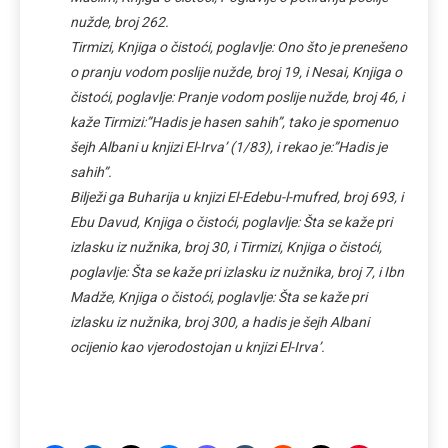
nužde, broj 262.
Tirmizi, Knjiga o čistoći, poglavlje: Ono što je prenešeno
o pranju vodom poslije nužde, broj 19, i Nesai, Knjiga o
čistoći, poglavlje: Pranje vodom poslije nužde, broj 46, i
kaže Tirmizi:”Hadis je hasen sahih”, tako je spomenuo
šejh Albani u knjizi El-Irva’ (1/83), i rekao je:”Hadis je
sahih”.
Bilježi ga Buharija u knjizi El-Edebu-l-mufred, broj 693, i
Ebu Davud, Knjiga o čistoći, poglavlje: Šta se kaže pri
izlasku iz nužnika, broj 30, i Tirmizi, Knjiga o čistoći,
poglavlje: Šta se kaže pri izlasku iz nužnika, broj 7, i Ibn
Madže, Knjiga o čistoći, poglavlje: Šta se kaže pri
izlasku iz nužnika, broj 300, a hadis je šejh Albani
ocijenio kao vjerodostojan u knjizi El-Irva’.