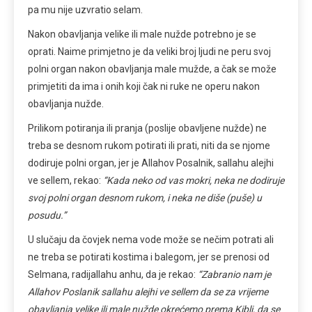
pa mu nije uzvratio selam.
Nakon obavljanja velike ili male nužde potrebno je se
oprati. Naime primjetno je da veliki broj ljudi ne peru svoj
polni organ nakon obavljanja male mužde, a čak se može
primjetiti da ima i onih koji čak ni ruke ne operu nakon
obavljanja nužde.
Prilikom potiranja ili pranja (poslije obavljene nužde) ne
treba se desnom rukom potirati ili prati, niti da se njome
dodiruje polni organ, jer je Allahov Posalnik, sallahu alejhi
ve sellem, rekao:
“Kada neko od vas mokri, neka ne dodiruje
svoj polni organ desnom rukom, i neka ne diše (puše) u
posudu.”
U slučaju da čovjek nema vode može se nečim potrati ali
ne treba se potirati kostima i balegom, jer se prenosi od
Selmana, radijallahu anhu, da je rekao:
“Zabranio nam je
Allahov Poslanik sallahu alejhi ve sellem da se za vrijeme
obavljanja velike ili male nužde okrećemo prema Kibli, da se