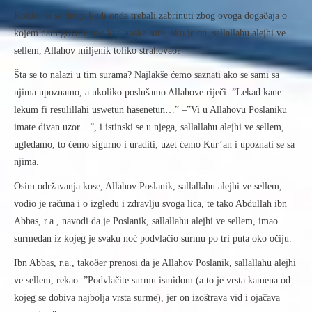
Koliko bi se drugi ljudi onda trebali zabrinuti zbog ovoga dogaðaja o
kojem nam govore ove kur’anske sure, ako je on, sallallahu alejhi ve
sellem, Allahov miljenik toliko strahovao?
Šta se to nalazi u tim surama? Najlakše ćemo saznati ako se sami sa
njima upoznamo, a ukoliko poslušamo Allahove riječi: ”Lekad kane
lekum fi resulillahi uswetun hasenetun…” –”Vi u Allahovu Poslaniku
imate divan uzor…”, i istinski se u njega, sallallahu alejhi ve sellem,
ugledamo, to ćemo sigurno i uraditi, uzet ćemo Kur’an i upoznati se sa
njima.
Osim održavanja kose, Allahov Poslanik, sallallahu alejhi ve sellem,
vodio je računa i o izgledu i zdravlju svoga lica, te tako Abdullah ibn
Abbas, r.a., navodi da je Poslanik, sallallahu alejhi ve sellem, imao
surmedan iz kojeg je svaku noć podvlačio surmu po tri puta oko očiju.
Ibn Abbas, r.a., takoðer prenosi da je Allahov Poslanik, sallallahu alejhi
ve sellem, rekao: ”Podvlačite surmu ismidom (a to je vrsta kamena od
kojeg se dobiva najbolja vrsta surme), jer on izoštrava vid i ojačava