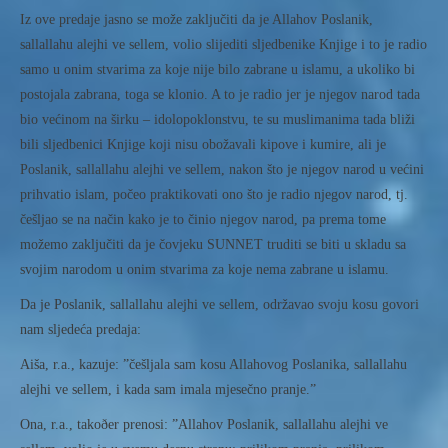
Iz ove predaje jasno se može zaključiti da je Allahov Poslanik,
sallallahu alejhi ve sellem, volio slijediti sljedbenike Knjige i to je radio
samo u onim stvarima za koje nije bilo zabrane u islamu, a ukoliko bi
postojala zabrana, toga se klonio. A to je radio jer je njegov narod tada
bio većinom na širku – idolopoklonstvu, te su muslimanima tada bliži
bili sljedbenici Knjige koji nisu obožavali kipove i kumire, ali je
Poslanik, sallallahu alejhi ve sellem, nakon što je njegov narod u većini
prihvatio islam, počeo praktikovati ono što je radio njegov narod, tj.
češljao se na način kako je to činio njegov narod, pa prema tome
možemo zaključiti da je čovjeku SUNNET truditi se biti u skladu sa
svojim narodom u onim stvarima za koje nema zabrane u islamu.
Da je Poslanik, sallallahu alejhi ve sellem, održavao svoju kosu govori
nam sljedeća predaja:
Aiša, r.a., kazuje: ”češljala sam kosu Allahovog Poslanika, sallallahu
alejhi ve sellem, i kada sam imala mjesečno pranje.”
Ona, r.a., takoðer prenosi: ”Allahov Poslanik, sallallahu alejhi ve