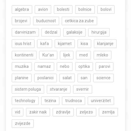
algebra
avion
bolesti
bolnice
bolovi
brojevi
buducnost
cetkica za zube
darvinizam
dedzal
galaksije
hirurgija
isus hrist
kafa
kijamet
kisa
klanjanje
kontinenti
Kur'an
lijek
med
mleko
muzika
namaz
nebo
optika
parovi
planine
poslanici
salat
san
science
sistem poluga
stvaranje
svemir
technology
tezina
trudnoca
univerzitet
vid
zakir naik
zdravlje
zeljezo
zemlja
zvijezde