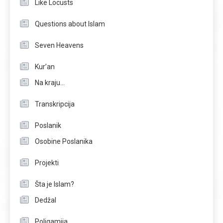
Like Locusts
Questions about Islam
Seven Heavens
Kur’an
Na kraju…
Transkripcija
Poslanik
Osobine Poslanika
Projekti
Šta je Islam?
Dedžal
Poligamija