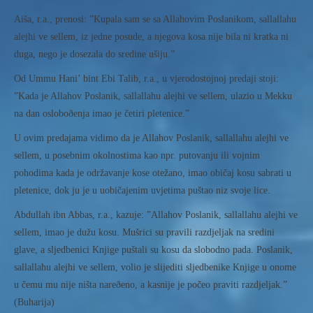
Aiša, r.a., prenosi: ”Kupala sam se sa Allahovim Poslanikom, sallallahu
alejhi ve sellem, iz jedne posude, a njegova kosa nije bila ni kratka ni
duga, nego je dosezala do sredine ušiju.”
Od Ummu Hani’ bint Ebi Talib, r.a., u vjerodostojnoj predaji stoji:
”Kada je Allahov Poslanik, sallallahu alejhi ve sellem, ulazio u Mekku
na dan osloboðenja imao je četiri pletenice.”
U ovim predajama vidimo da je Allahov Poslanik, sallallahu alejhi ve
sellem, u posebnim okolnostima kao npr. putovanju ili vojnim
pohodima kada je održavanje kose otežano, imao običaj kosu sabrati u
pletenice, dok ju je u uobičajenim uvjetima puštao niz svoje lice.
Abdullah ibn Abbas, r.a., kazuje: ”Allahov Poslanik, sallallahu alejhi ve
sellem, imao je dužu kosu. Mušrici su pravili razdjeljak na sredini
glave, a sljedbenici Knjige puštali su kosu da slobodno pada. Poslanik,
sallallahu alejhi ve sellem, volio je slijediti sljedbenike Knjige u onome
u čemu mu nije ništa nareðeno, a kasnije je počeo praviti razdjeljak.”
(Buharija)