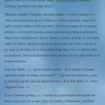
sellem, volio je u svemu desnu stranu: prilikom pranja, prilikom
češljanja i prilikom obuvanja obuće.”
Meðutim, Allahov Poslanik, sallallahu alejhi ve sellem, nikada i ni u
čemu nije pretjerivao, pa ni u češljanju i održavanju kose, nego je to
radio onoliko koliko bi bilo potrebno, da bi bio prijatan ili se osjećao
prijatno, a da to ne bi postala okupirajuća navika jednog muslimana u
njegovom svakodnevnom životu. Naime, u jednoj predaji on, sallallahu
alejhi ve sellem, upozorava da se ne treba svaki dan trošiti vrijeme za
to, nego je dovoljno da to bude svaki drugi dan, i ovo se odnosi samo
na muškarce, dok za muslimanke nema zabrane, jer to i jeste uobičajena
praksa kod žena.
Enes ibn Malik, r.a., upitan je jedne prilike: ”Je li Allahov Poslanik,
sallallahu alejhi ve sellem, knio kosu?” ”Nije mu bilo potrebno, imao
je nekoliko sijedih vlasi na sljepoočnicama, ali je Ebu Bekr, r.a., knio”,
odgovori Enes, r.a.
Iz ove Enesove predaje, r.a., vidimo da je muslimanu dozvoljeno da
knije svoju kosu jer je tako činio prvi halifa i Poslanikov, sallallahu