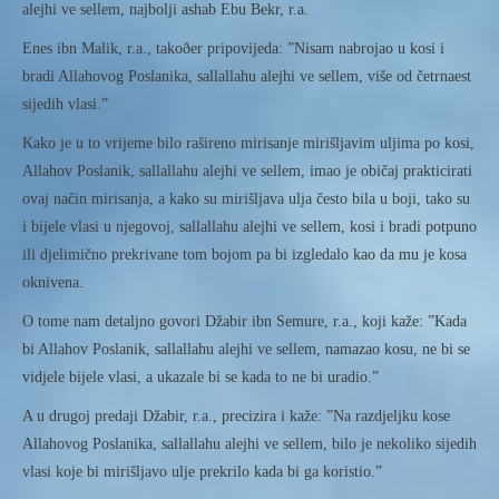
alejhi ve sellem, najbolji ashab Ebu Bekr, r.a.
Enes ibn Malik, r.a., takoðer pripovijeda: ”Nisam nabrojao u kosi i
bradi Allahovog Poslanika, sallallahu alejhi ve sellem, više od četrnaest
sijedih vlasi.”
Kako je u to vrijeme bilo rašireno mirisanje mirišljavim uljima po kosi,
Allahov Poslanik, sallallahu alejhi ve sellem, imao je običaj prakticirati
ovaj način mirisanja, a kako su mirišljava ulja često bila u boji, tako su
i bijele vlasi u njegovoj, sallallahu alejhi ve sellem, kosi i bradi potpuno
ili djelimično prekrivane tom bojom pa bi izgledalo kao da mu je kosa
oknivena.
O tome nam detaljno govori Džabir ibn Semure, r.a., koji kaže: ”Kada
bi Allahov Poslanik, sallallahu alejhi ve sellem, namazao kosu, ne bi se
vidjele bijele vlasi, a ukazale bi se kada to ne bi uradio.”
A u drugoj predaji Džabir, r.a., precizira i kaže: ”Na razdjeljku kose
Allahovog Poslanika, sallallahu alejhi ve sellem, bilo je nekoliko sijedih
vlasi koje bi mirišljavo ulje prekrilo kada bi ga koristio.”