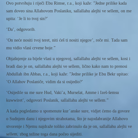
Ovo potvrðuju i riječi Ebu Rimse, r.a., koji kaže: ”Jedne prilike kada
sam doveo sina Allahovom Poslaniku, sallallahu alejhi ve sellem, on me
upita: ‘Je li to tvoj sin?’
‘Da’, odgovorih.
‘On neće nositi tvoj teret, niti ćeš ti nositi njegov’, reče mi. Tada sam
mu vidio vlasi crvene boje.”
Objašnjenje za bijele vlasi u njegovoj, sallallahu alejhi ve sellem, kosi i
bradi dao je on, sallallahu alejhi ve sellem, lično kako nam to prenosi
Abdullah ibn Abbas, r.a., koji kaže: ”Jedne prilike je Ebu Bekr upitao:
‘O Allahov Poslaniče, vidim da si osijedio?’
‘Osijedile su me sure Hud, Vaki’a, Murselat, Amme i Izeš-šemsu
kuwwiret’, odgovori Poslanik, sallallahu alejhi ve sellem.”
A kada pogledamo u spomenute kur’anske sure, vidjet ćemo da govore
o Sudnjem danu i njegovim strahotama, što je najodabranije Allahovo
stvorenje i Njemu najdraže toliko zabrinulo da je on, sallallahu alejhi ve
sellem, zbog težine toga dana počeo sijediti.