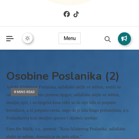
Mudžize Kur`an-a časnog – Naučni dokazi Kur`an-a
dokazi.com
Menu
Osobine Poslanika (2)
Ashabi Allahovog Poslanika, sallallahu alejhi ve sellem, vodili su
8 MINS READ
računa da nam vjerno prenesu njegov, sallallahu alejhi ve sellem,
detaljni opis, i za njegovu kosu rekli su da nije bila ni potpuno
kovrdžava, a ni potpuno ravna, nego da je bila blago prelomljena, a o
Poslanikovoj kosi detaljno govore i sljedeće predaje:
Enes ibn Malik, r.a., prenosi: ”Kosa Allahovog Poslanika, sallallahu
alejhi ve sellem, dosezala je do pola ušiju.”