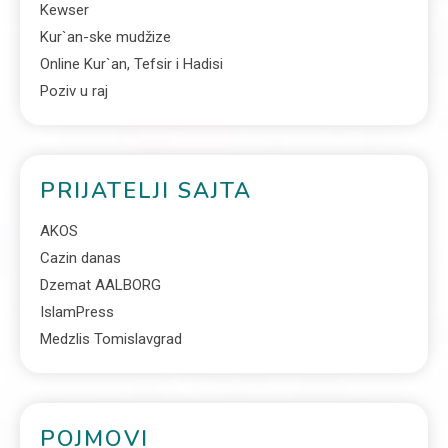
Kewser
Kur`an-ske mudžize
Online Kur`an, Tefsir i Hadisi
Poziv u raj
PRIJATELJI SAJTA
AKOS
Cazin danas
Dzemat AALBORG
IslamPress
Medzlis Tomislavgrad
POJMOVI